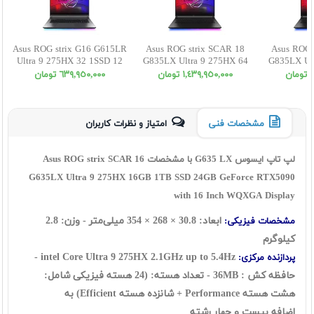
Asus ROG strix G16 G615LR
Asus ROG strix SCAR 18
Asus ROG 
Ultra 9 275HX 32 1SSD 12
G835LX Ultra 9 275HX 64
G835LX Ult
5070Ti WUXGA
1SSD 24 5090 WQXGA
2SSD 24
ن
١,٤٣٩,٩٥٠,٠٠٠ تومان
٦٣٩,٩٥٠,٠٠٠ تومان
مشخصات فنی
امتیاز و نظرات کاربران
لپ تاپ ایسوس G635 LX با مشخصات Asus ROG strix SCAR 16
G635LX Ultra 9 275HX 16GB 1TB SSD 24GB GeForce RTX5090
with 16 Inch WQXGA Display
ابعاد:
30.8
×
268
×
354
میلی‌متر - وزن: 2.8
مشخصات فیزیکی:
کیلوگرم
2.1GHz up to 5.4Hz -
intel Core Ultra 9 275HX
پردازنده مرکزی:
حافظه کش : 36MB - تعداد هسته: (24 هسته فیزیکی شامل:
هشت هسته Performance + شانزده هسته Efficient) به
اضافه بیست و چهار رشته