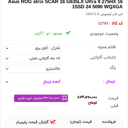
Asus ROG strix SCAR 16 G635LX Ultra 9 275HX 16
1SSD 24 5090 WQXGA
لپ تاپ ایسوس G635 LX
کد کالا :
12743
وضعیت موجودی
موجود / نو / آکبند
اقلام همراه
انتخاب گارانتی
رنگ
ارسال :
٨٧٣,٥٩٠,٠٠٠
قیمت
٣٣,٦٠٠,٠٠٠ تخفیف خرید نقدی
تومان
قبلی
فروشنده
قیمت (تومان)
گزارش قیمت پایین‌تر