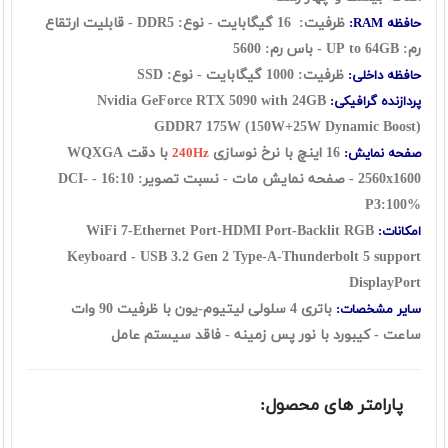
ظرفیت: 16 گيگابايت - نوع: DDR5 - قابلیت ارتقاع
حافظه RAM:
رم: UP to 64GB - باس رم: 5600
ظرفیت: 1000 گیگابایت - نوع: SSD
حافظه داخلی:
Nvidia GeForce RTX 5090 with 24GB
پردازنده گرافیکی:
GDDR7 175W (150W+25W Dynamic Boost)
16 اينچ با نرخ نوسازی
با دقت WQXGA
صفحه نمایش:
240Hz
2560x1600 - صفحه نمایش مات - نسبت تصویر: 16:10 - DCI-
P3:100%
WiFi 7-Ethernet Port-HDMI Port-Backlit RGB
امکانات:
Keyboard -
USB 3.2 Gen 2 Type-A-Thunderbolt 5 support
DisplayPort
باتری 4 سلولی لیتیوم-یون با ظرفیت 90 وات
سایر مشخصات:
ساعت - کیبورد با نور پس زمینه - فاقد سیستم عامل
پارامتر های محصول: