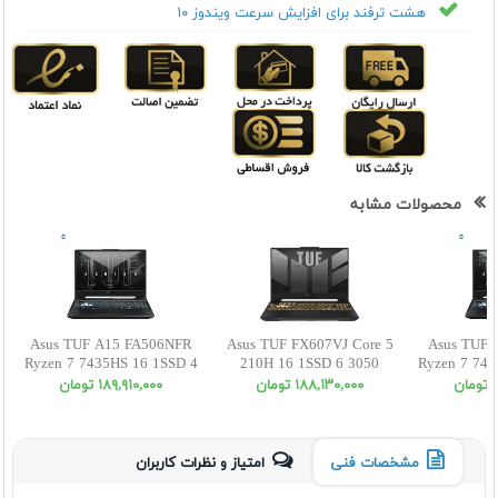
هشت ترفند برای افزایش سرعت ویندوز ۱۰
محصولات مشابه
Asus TUF A15 FA506NFR
Asus TUF FX607VJ Core 5
Asus TUF 
Ryzen 7 7435HS 16 1SSD 4
210H 16 1SSD 6 3050
Ryzen 7 743
RTX2050 FHD
WUXGA
RTX2
ن
١٨٨,١٣٠,٠٠٠ تومان
١٨٩,٩١٠,٠٠٠ تومان
مشخصات فنی
امتیاز و نظرات کاربران