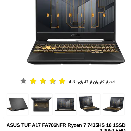
4.3
امتیاز کاربران از
47
رای:
t
Previou
ASUS TUF A17 FA706NFR Ryzen 7 7435HS 16 1SSD
4 2050 FHD