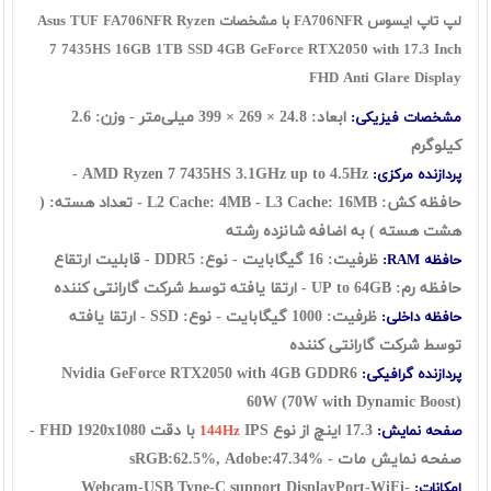
لپ تاپ ایسوس FA706NFR با مشخصات Asus TUF FA706NFR Ryzen
7 7435HS 16GB 1TB SSD 4GB GeForce RTX2050 with 17.3 Inch
FHD Anti Glare Display
ابعاد: 24.8 × 269 × 399 میلی‌متر - وزن: 2.6
مشخصات فیزیکی:
کیلوگرم
3.1GHz up to 4.5Hz -
AMD Ryzen 7 7435HS
پردازنده مرکزی:
حافظه کش: L2 Cache: 4MB - L3 Cache: 16MB - تعداد هسته: (
هشت هسته ) به اضافه شانزده رشته
ظرفیت: 16 گيگابايت - نوع: DDR5 - قابلیت ارتقاع
حافظه RAM:
حافظه رم: UP to 64GB - ارتقا یافته توسط شرکت گارانتی کننده
ظرفیت: 1000 گیگابایت - نوع: SSD - ارتقا یافته
حافظه داخلی:
توسط شرکت گارانتی کننده
Nvidia GeForce RTX2050 with 4GB GDDR6
پردازنده گرافیکی:
60W (70W with Dynamic Boost)
17.3 اينچ از نوع
IPS با دقت FHD 1920x1080 -
صفحه نمایش:
144Hz
صفحه نمایش مات - sRGB:62.5%, Adobe:47.34%
Webcam-USB Type-C support DisplayPort-WiFi-
امکانات: