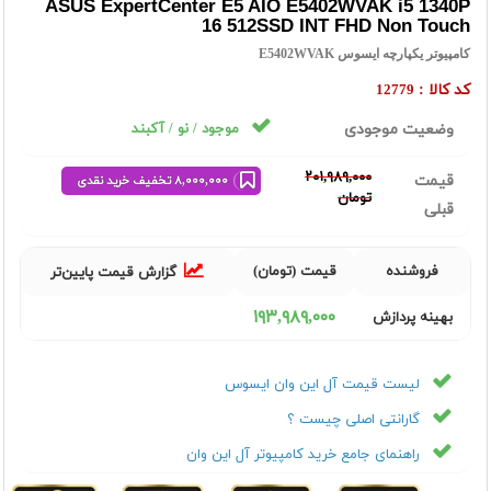
ASUS ExpertCenter E5 AIO E5402WVAK i5 1340P
16 512SSD INT FHD Non Touch
کامپیوتر یکپارچه ایسوس E5402WVAK
کد کالا :
12779
وضعیت موجودی
موجود / نو / آکبند
٢٠١,٩٨٩,٠٠٠
قیمت
٨,٠٠٠,٠٠٠ تخفیف خرید نقدی
تومان
قبلی
فروشنده
قیمت (تومان)
گزارش قیمت پایین‌تر
١٩٣,٩٨٩,٠٠٠
بهینه پردازش
لیست قیمت آل این وان ایسوس
گارانتی اصلی چیست ؟
راهنمای جامع خرید کامپیوتر آل این وان