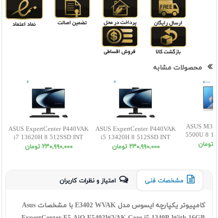
محصولات مشابه
ASUS M370
ASUS ExpertCenter P440VAK
ASUS ExpertCenter P440VAK
5500U 8 1 
i7 13620H 8 512SSD INT
i5 13420H 8 512SSD INT
FHD
ن
FHD Non Touch
FHD Non Touch
٢٣٠,٩٩٠,٠٠٠ تومان
٢٣٠,٩٩٠,٠٠٠ تومان
مشخصات فنی
امتیاز و نظرات کاربران
کامپیوتر یکپارچه ایسوس مدل E3402 WVAK با مشخصات Asus