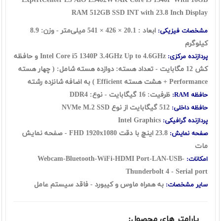
ExpertCenter E5 AiO E5402WVAK Core i5 1340P With 16GB
RAM 512GB SSD INT with 23.8 Inch Display
ابعاد : 20.1 × 426 × 541 میلی‌متر - وزن: 8.9
مشخصات فیزیکی:
کیلوگرم
Intel Core i5 1340P 3.4GHz Up to 4.6GHz و حافظه
پردازنده مرکزی:
کش 12 مگابایت - تعداد هسته: دوازده هسته شامل: ( چهار هسته
Performance + هشت هسته Efficient ) به اضافه شانزده رشته
ظرفیت: 16 گیگابایت - نوع: DDR4
حافظه RAM:
512 گیگابایت از نوع NVMe M.2 SSD
حافظه داخلی:
Intel Graphics
پردازنده گرافیکی:
23.8 اینچ با دقت FHD 1920x1080 - صفحه نمایش
صفحه نمایش:
مات
Webcam-Bluetooth-WiFi-HDMI Port-LAN-USB-
امکانات:
Thunderbolt 4 - Serial port
به همراه ماوس و کیبورد - فاقد سیستم عامل
سایر مشخصات:
پارامتر های محصول: