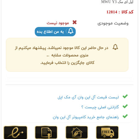
اپل آی مک MWU Y3
کد کالا :
12814
وضعیت موجودی
موجود نیست
به من اطلاع بده
در حال حاضر این کالا موجود نمیباشد. پیشنهاد میکنیم از
منوی محصولات مشابه ←
کالای جایگزین را انتخاب فرمایید.
لیست قیمت آل این وان آی مک اپل
گارانتی اصلی چیست ؟
راهنمای جامع خرید کامپیوتر آل این وان