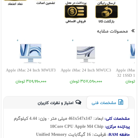
محصولات مشابه
Apple iMac 24 Inch MWUF3
Apple iMac 24 Inch MWUC3
Apple iMac 
32 1SSD 10
ن
٣٥٧,٥٩٠,٠٠٠ تومان
٣٥٩,٩٩٠,٠٠٠ تومان
مشخصات فنی
امتیاز و نظرات کاربران
ابعاد:
147
x
547
x
461
میلی متر - وزن: 4.44 کیلوگرم
مشخصات کلی:
Apple M4 Chip
10Core CPU
پردازنده مرکزی:
ظرفیت: 16 گیگابایت
Unified Memory
حافظه RAM: