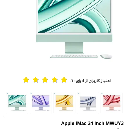
5
امتیاز کاربران از
4
رای:
t
Previou
Apple iMac 24 Inch MWUY3