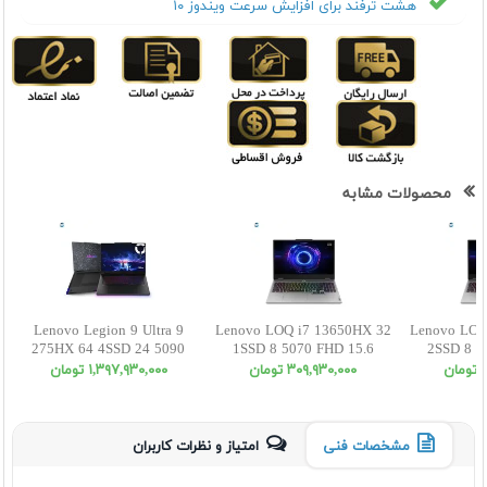
هشت ترفند برای افزایش سرعت ویندوز ۱۰
محصولات مشابه
Lenovo Legion 9 Ultra 9
Lenovo LOQ i7 13650HX 32
Lenovo LOQ
275HX 64 4SSD 24 5090
1SSD 8 5070 FHD 15.6
2SSD 8 5
WQUXGA
ن
٣٠٩,٩٣٠,٠٠٠ تومان
١,٣٩٧,٩٣٠,٠٠٠ تومان
مشخصات فنی
امتیاز و نظرات کاربران