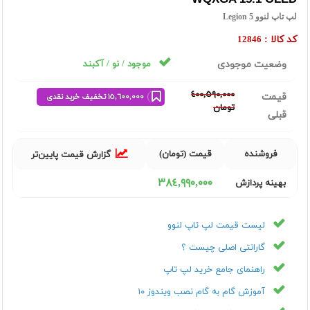
لپ تاپ لنوو Legion 5
کد کالا :
12846
وضعیت موجودی
موجود / نو / آکبند
٤٠٠,٥٩٠,٠٠٠
قیمت
١٥,٦٠٠,٠٠٠ تخفیف خرید نقدی
تومان
قبلی
فروشنده
قیمت (تومان)
گزارش قیمت پایین‌تر
٣٨٤,٩٩٠,٠٠٠
بهینه پردازش
لیست قیمت لپ تاپ لنوو
گارانتی اصلی چیست ؟
راهنمای جامع خرید لپ تاپ
آموزش گام به گام نصب ویندوز ۱۰