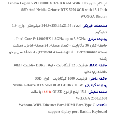
لپ تاپ لنوو Lenovo Legion 5 i9 14900HX 32GB RAM With 1TB
SSD And Nvidia Geforce RTX 5070 8GB with 15.1 Inch
WQXGA Display
ابعاد: 344.9x255.35x21.54 میلی‌متر - وزن: 1.9
مشخصات فیزیکی:
کیلوگرم
Intel Core i9 14900HX 1.6GHz up to 5.8GHz -
پردازنده مرکزی:
حافظه کش 36 مگابایت - تعداد هسته: 24 هسته شامل: (هشت
هسته Performance + شانزده هسته Efficient) به اضافه سی و دو
رشته
ظرفیت: 32 گيگابايت - نوع: DDR5 -قابلیت ارتقاع
حافظه RAM:
حافظه رم: ندارد
ظرفیت: 1000 گیگابایت - نوع: SSD
حافظه داخلی:
Nvidia Geforce RTX 5070 8GB GDDR7 115W
پردازنده گرافیکی:
15.1 اينچ از نوع
OLED با دقت
صفحه نمایش:
165Hz
WQXGA
2560x1600
Webcam-WiFi-Ethernet Port-HDMI Port-Type C
امکانات:
support diplay port-Backlit Keyboard