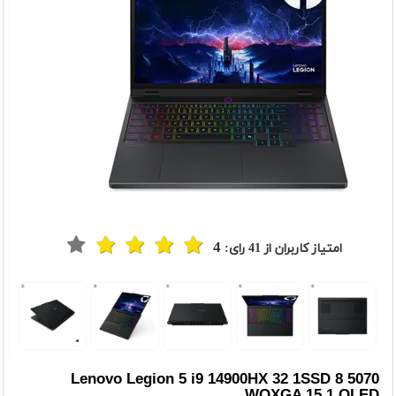
4
امتیاز کاربران از
41
رای:
t
Previou
Lenovo Legion 5 i9 14900HX 32 1SSD 8 5070
WQXGA 15.1 OLED