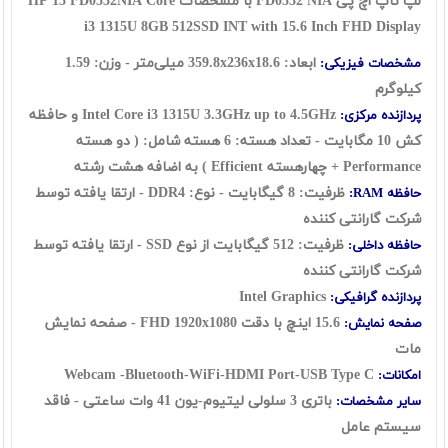
لپ تاپ اچ پی FD0532 NIA با مشخصات HP 15 FD0532NIA Core
i3 1315U 8GB 512SSD INT with 15.6 Inch FHD Display
ابعاد: 359.8x236x18.6 میلی‌متر - وزن: 1.59
مشخصات فیزیکی:
کیلوگرم
Intel Core i3 1315U 3.3GHz up to 4.5GHz و حافظه
پردازنده مرکزی:
کش 10 مگابایت - تعداد هسته: 6 هسته شامل: ( دو هسته
Performance + چهارهسته Efficient ) به اضافه هشت رشته
ظرفیت: 8 گیگابایت - نوع: DDR4 - ارتقا یافته توسط
حافظه RAM:
شرکت گارانتی کننده
ظرفیت: 512 گیگابایت از نوع SSD - ارتقا یافته توسط
حافظه داخلی:
شرکت گارانتی کننده
Intel Graphics
پردازنده گرافیکی:
15.6 اینچ با دقت FHD 1920x1080 - صفحه نمایش
صفحه نمایش:
مات
Webcam -Bluetooth-WiFi-HDMI Port-USB Type C
امکانات:
باتری 3 سلولی لیتیوم-یون 41 وات ساعتی - فاقد
سایر مشخصات:
سیستم عامل