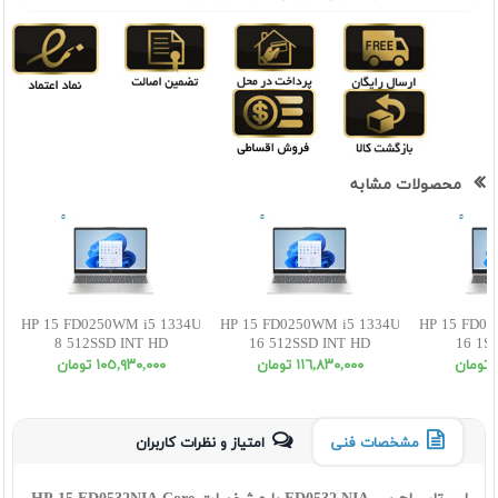
محصولات مشابه
HP 15 FD0250WM i5 1334U
HP 15 FD0250WM i5 1334U
HP 15 FD02
8 512SSD INT HD
16 512SSD INT HD
16 1S
ن
١١٦,٨٣٠,٠٠٠ تومان
١٠٥,٩٣٠,٠٠٠ تومان
مشخصات فنی
امتیاز و نظرات کاربران