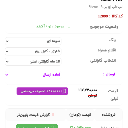
لپ تاپ اچ پی Victus 15
کد کالا :
12899
وضعیت موجودی
موجود / نو / آکبند
رنگ
اقلام همراه
انتخاب گارانتی
ارسال :
١٦٧,٧٣٠,٠٠٠
قیمت
٦,٨٠٠,٠٠٠ تخفیف خرید نقدی
تومان
قبلی
فروشنده
قیمت (تومان)
گزارش قیمت پایین‌تر