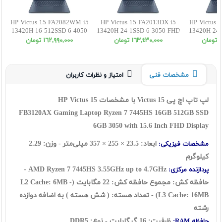
HP Victus 15 FA2082WM i5
HP Victus 15 FA2013DX i5
HP Victus 
13420H 16 512SSD 6 4050
13420H 24 1SSD 6 3050 FHD
13420H 24 
FHD
ن
١٦٣,٤٣٠,٠٠٠ تومان
١٦٢,٩٩٠,٠٠٠ تومان
مشخصات فنی
امتیاز و نظرات کاربران
لپ تاپ اچ پی Victus 15 با مشخصات HP Victus 15
FB3120AX
Gaming Laptop Ryzen 7 7445HS 16GB 512GB SSD
6GB 3050 with 15.6 Inch FHD Display
ابعاد: 23.5 × 255 × 357 میلی‌متر - وزن: 2.29
مشخصات فیزیکی:
کیلوگرم
AMD Ryzen 7 7445HS 3.55GHz up to 4.7GHz -
پردازنده مرکزی:
حافظه کش: مجموع حافظه کش: 22 مگابایت (L2 Cache: 6MB -
L3 Cache: 16MB)
- تعداد هسته: ( شش هسته ) به اضافه دوازده
رشته
ظرفیت: 16 گیگابایت - نوع: DDR5
حافظه RAM: