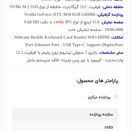
ظرفیت: 512 گیگابایت حافظه از نوع
SSD
NVMe M.2
حافظه داخلی:
Nvidia GeForce RTX 3050 6GB GDDR6
پردازنده گرافیکی:
15.6 اینچ از نوع
IPS با دقت Full HD
صفحه نمایش:
144Hz
1920x1080 - صفحه نمایش مات
Webcam-Backlit Keyboard-Card Reader-WiFi-HDMI
امکانات:
Port-Ethernet Port - USB Type-C Support DisplayPort
باتری 3 سلولی لیتیوم-یون پلیمر با ظرفیت 52.5
سایر مشخصات:
وات‌ساعت - کیبورد با نور پس زمینه- فاقد سیستم عامل
پارامتر های محصول:
پردازنده مرکزی
سازنده پردازنده
AMD