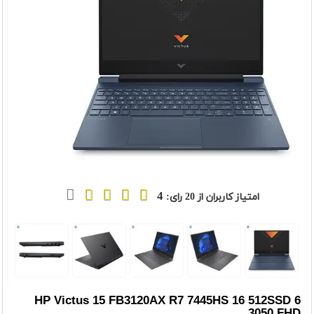
4
امتیاز کاربران از
20
رای:
t
Previou
HP Victus 15 FB3120AX R7 7445HS 16 512SSD 6
3050 FHD