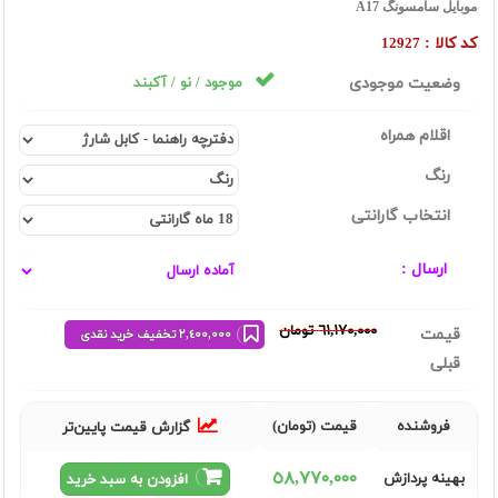
موبایل سامسونگ A17
کد کالا :
12927
وضعیت موجودی
موجود / نو / آکبند
اقلام همراه
رنگ
انتخاب گارانتی
ارسال :
٦١,١٧٠,٠٠٠ تومان
قیمت
٢,٤٠٠,٠٠٠ تخفیف خرید نقدی
قبلی
فروشنده
قیمت (تومان)
گزارش قیمت پایین‌تر
٥٨,٧٧٠,٠٠٠
بهینه پردازش
افزودن به سبد خرید