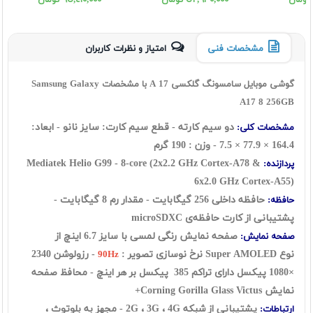
٥٢,٦٣٠,٠٠٠ تومان
٦٥,٤١٠,٠٠٠ تومان
مشخصات فنی
امتیاز و نظرات کاربران
گوشی موبایل سامسونگ گلکسی A 17 با مشخصات Samsung Galaxy
A17 8 256GB
دو سیم کارته - قطع سیم کارت: سايز نانو - ابعاد:
مشخصات کلی:
164.4 × 77.9 × 7.5 - وزن : 190 گرم
Mediatek Helio G99 - 8-core (2x2.2 GHz Cortex-A78 &
پردازنده:
6x2.0 GHz Cortex-A55)
حافظه‌ داخلی 256 گيگابايت - مقدار رم 8 گيگابايت -
حافظه:
پشتیبانی از کارت حافظه‌ی microSDXC
صفحه نمایش رنگی لمسی با سایز 6.7 اینچ از
صفحه نمایش:
نوع
Super AMOLED
نرخ نوسازی تصویر :
- رزولوشن 2340
90Hz
×1080 پیکسل دارای تراکم 385 پیکسل بر هر اینچ - محافظ صفحه
نمایش
Corning Gorilla Glass Victus+
پشتیبانی از شبکه 2G ، 3G ، 4G - مجهز به بلوتوث ،
ارتباطات: