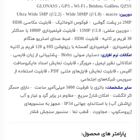
GLONASS ، GPS ، Wi-Fi ، Beidou، Galileo، QZSS
Ultra Wide 5MP (ƒ/2.2) - Wide 50MP (ƒ/1.8) - macro
دوربین:
2MP در پشت گوشی - فوکوس اتوماتیک - قابلیت عکاسی HDR
-
دوربین سلفی: 13MP ƒ/2.0 - قابلیت فیلمبرداری 1080P با حداکثر
30 فریم بر ثانیه - قابلیت HDR - ضبط صدای استریو هنگام
فیلمبرداری - فیلمبرداری آهسته با رزولوشن HD و 120 فریم بر ثانیه
دستیار صوتی ‌‌Bixby -
پشتیبانی از زبان فارسی -
امکانات نرم افزاری:
امکاناتی نظیر ايميل ، مرورگر ، قابليت نمايش اسناد مايکروسافت
آفيس ، قابليت نمايش فايل‌های متنی PDF ، قابليت استفاده از
سرويس شبکه‌های اجتماعی
باتری با ظرفیت 5000 میلی‌آمپر ساعت - دارای حسگر
سایر مشخصات:
اثر انگشت - امکان شارژ سریع - مقاوم در برابر گرد و غبار و آب
(پاشش آب) با استاندارد جهانی IP54 - مجهز به سنسورهای
ژیروسکوپ - مجاورت - قطب نما - سنسور سنجش فشار
پارامتر های محصول: