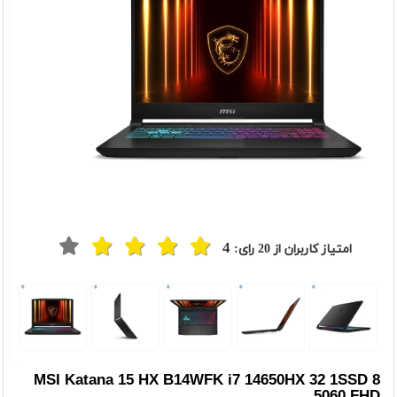
4
امتیاز کاربران از
20
رای:
MSI Katana 15 HX B14WFK i7 14650HX 32 1SSD 8
5060 FHD