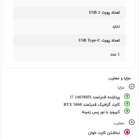
تعداد پورت USB 2
ندارد
تعداد پورت USB Type-C
1 عدد
مزایا و معایب
مزایا
پردازنده قدرتمند i7 14650HX
کارت گرافیک قدرتمند RTX 5060
کیبورد با نور پس زمینه
معایب
نداشتن کارت خوان