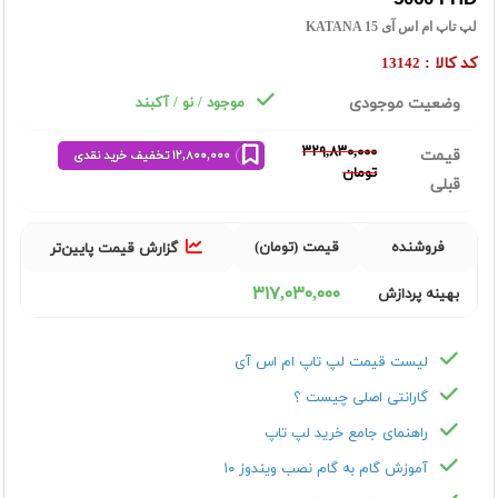
لپ تاپ ام اس آی KATANA 15
کد کالا :
13142
وضعیت موجودی
موجود / نو / آکبند
٣٢٩,٨٣٠,٠٠٠
قیمت
١٢,٨٠٠,٠٠٠ تخفیف خرید نقدی
تومان
قبلی
فروشنده
قیمت (تومان)
گزارش قیمت پایین‌تر
٣١٧,٠٣٠,٠٠٠
بهینه پردازش
لیست قیمت لپ تاپ ام اس آی
گارانتی اصلی چیست ؟
راهنمای جامع خرید لپ تاپ
آموزش گام به گام نصب ویندوز ۱۰