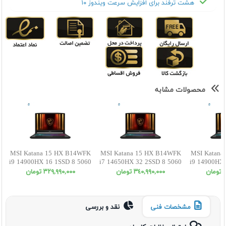
هشت ترفند برای افزایش سرعت ویندوز ۱۰
محصولات مشابه
MSI Katana 15 HX B14WFK
MSI Katana 15 HX B14WFK
MSI Katana
i9 14900HX 16 1SSD 8 5060
i7 14650HX 32 2SSD 8 5060
i9 14900HX 
QHD
FHD
ن
٣٤٠,٩٩٠,٠٠٠ تومان
٣٢٩,٩٩٠,٠٠٠ تومان
مشخصات فنی
نقد و بررسی