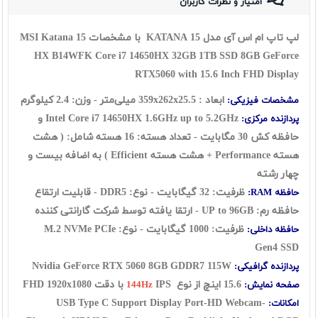
امتیاز و نظرات کاربران
لپ تاپ ام اس آی مدل KATANA 15 با مشخصات MSI Katana 15
HX B14WFK Core i7 14650HX 32GB 1TB SSD 8GB GeForce
RTX5060 with 15.6 Inch FHD Display
ابعاد : 359x
25.5
x
262
میلی‌متر - وزن: 2.4 کیلوگرم
مشخصات فیزیکی:
Intel Core i7 14650HX 1.6GHz up to 5.2GHz و
پردازنده مرکزی:
حافظه کش 30 مگابایت - تعداد هسته: 16 هسته شامل: ( هشت
هسته Performance + هشت هسته Efficient ) به اضافه بیست و
چهار رشته
ظرفیت: 32 گیگابایت - نوع: DDR5 - قابلیت ارتقاع
حافظه RAM:
حافظه رم: UP to 96GB -
ارتقا یافته توسط شرکت گارانتی کننده
ظرفیت: 1000 گیگابایت - نوع: M.2 NVMe PCIe
حافظه داخلی:
Gen4 SSD
Nvidia GeForce RTX 5060 8GB GDDR7 115W
پردازنده گرافیکی:
15.6 اینچ از نوع
IPS با دقت FHD 1920x1080
صفحه نمایش:
144Hz
USB Type C Support Display Port-HD Webcam-
امکانات: