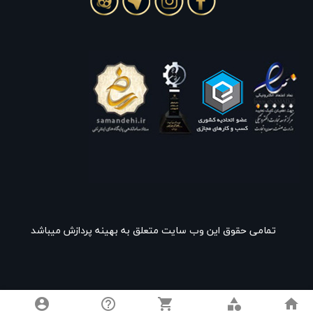
تمامی حقوق این وب سایت متعلق به بهینه پردازش میباشد
account_circle
help_outline
shopping_cart
category
home