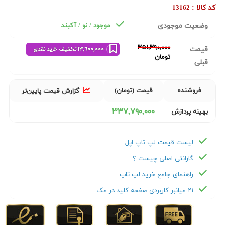
کد کالا :
13162
وضعیت موجودی
موجود / نو / آکبند
٣٥١,٣٩٠,٠٠٠
قیمت
١٣,٦٠٠,٠٠٠ تخفیف خرید نقدی
تومان
قبلی
فروشنده
قیمت (تومان)
گزارش قیمت پایین‌تر
٣٣٧,٧٩٠,٠٠٠
بهینه پردازش
لیست قیمت لپ تاپ اپل
گارانتی اصلی چیست ؟
راهنمای جامع خرید لپ تاپ
۲۱ میانبر کاربردی صفحه کلید در مک