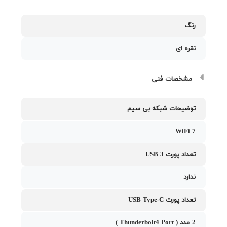
رنگ
نقره ای
مشخصات فنی
توضیحات شبکه بی سیم
WiFi 7
تعداد پورت USB 3
ندارد
تعداد پورت USB Type-C
2 عدد ( Thunderbolt4 Port )