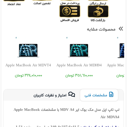
محصولات مشابه
Apple MacBook Air MDVT4
Apple MacBook Air MDH94
Apple MacB
٣٥١,٦١٠,٠٠٠ تومان
٣٢٤,٠١٠,٠٠٠ تومان
مشخصات فنی
امتیاز و نظرات کاربران
لپ تاپ اپل مدل مک بوک ایر MDV A4 با مشخصات Apple MacBook
Air MDVA4