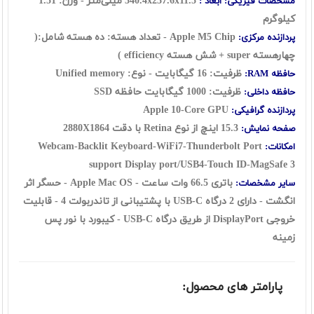
340.4x237.6x11.5 میلی‌متر - وزن: 1.51
مشخصات فیزیکی: ابعاد :
کیلوگرم
Apple M5 Chip - تعداد هسته: ده هسته شامل:(
پردازنده مرکزی:
چهارهسته super + شش هسته efficiency )
ظرفیت: 16 گيگابايت - نوع:
Unified memory
حافظه RAM:
ظرفیت: 1000 گيگابايت حافظه SSD
حافظه داخلی:
Apple 10-Core GPU
پردازنده گرافیکی:
15.3 اينچ از نوع Retina با دقت 2880X1864
صفحه نمایش:
Webcam-Backlit Keyboard-WiFi7-Thunderbolt Port
امکانات:
support Display port/USB4-Touch ID-MagSafe 3
باتری 66.5 وات ساعت - Apple Mac OS - حسگر اثر
سایر مشخصات:
انگشت -
دارای 2 درگاه USB-C با پشتیبانی از تاندربولت 4 - قابلیت
خروجی DisplayPort از طریق درگاه USB-C - کیبورد با نور پس
زمینه
پارامتر های محصول: