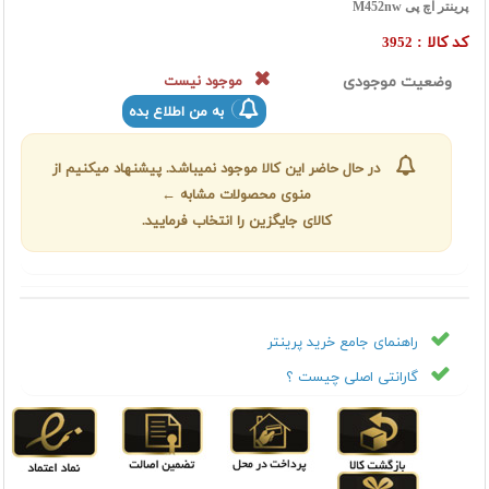
پرینتر اچ پی M452nw
کد کالا :
3952
وضعیت موجودی
موجود نیست
به من اطلاع بده
در حال حاضر این کالا موجود نمیباشد. پیشنهاد میکنیم از
منوی محصولات مشابه ←
کالای جایگزین را انتخاب فرمایید.
راهنمای جامع خرید پرینتر
گارانتی اصلی چیست ؟