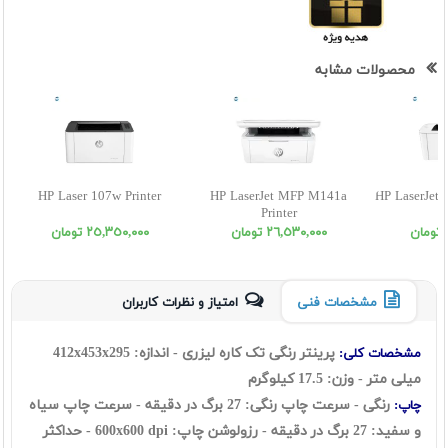
محصولات مشابه
HP Laser 107w Printer
HP LaserJet MFP M141a
HP LaserJet 
Printer
٢٦,٥٣٠,٠٠٠ تومان
٢٥,٣٥٠,٠٠٠ تومان
مشخصات فنی
امتیاز و نظرات کاربران
پرینتر رنگی تک کاره لیزری - اندازه: 412x453x295
مشخصات کلی:
میلی متر - وزن: 17.5 کیلوگرم
رنگی - سرعت چاپ رنگی: 27 برگ در دقیقه - سرعت چاپ سیاه
چاپ:
و سفید: 27 برگ در دقیقه - رزولوشن چاپ: 600x600 dpi - حداکثر