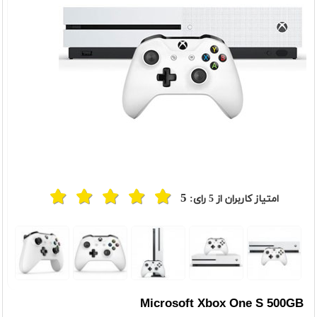
5
امتیاز کاربران از
5
رای:
t
Previou
Microsoft Xbox One S 500GB