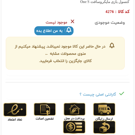
کنسول بازی مایکروسافت One S
کد کالا :
4276
وضعیت موجودی
موجود نیست
به من اطلاع بده
در حال حاضر این کالا موجود نمیباشد. پیشنهاد میکنیم از
منوی محصولات مشابه ←
کالای جایگزین را انتخاب فرمایید.
گارانتی اصلی چیست ؟