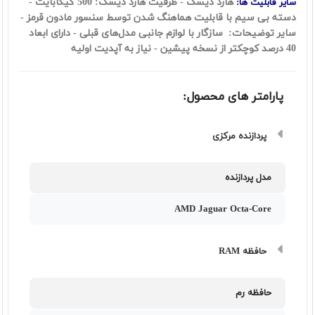
هارد دیسک - ظرفیت هارد دیسک: 500 گیگابایت -
سایر قابلیت ها:
دسته بی سیم با قابلیت هماهنگ شدن توسط سنسور مادون قرمز -
سایر توضیحات: سازگار با لوازم جانبی مدل‌های قبلی - دارای ابعاد
40 درصد کوچکتر از نسخه پیشین - نیاز به آپدیت اولیه
پارامتر های محصول:
پردازنده مرکزی
مدل پردازنده
AMD Jaguar Octa-Core
حافظه RAM
حافظه رم