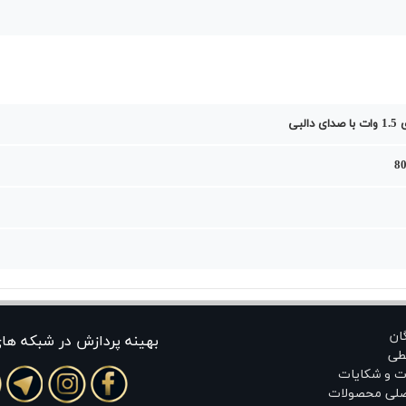
البی
80
گان
بهينه پردازش در شبکه ها
طی
ت و شکایات
اصلی محصولات