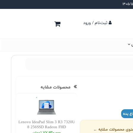
ثبت‌نام / ورود
ی
محصولات مشابه
ع بده
Lenovo IdeaPad Slim 3 R3 7320U
8 256SSD Radeon FHD
ز منوی محصولات مشابه ←