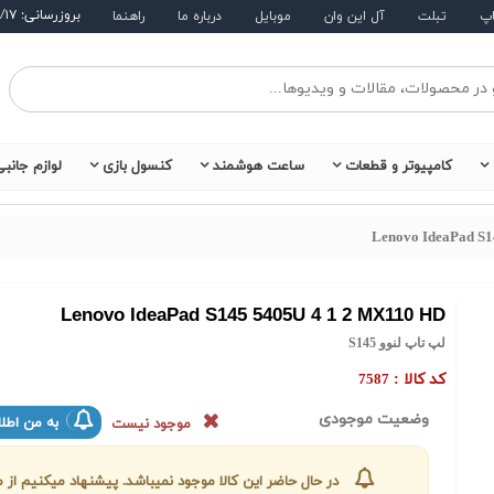
بروزرسانی: ۱۴۰۵/۵/۱۷
اپ
تبلت
آل این وان
موبایل
درباره ما
راهنما
کامپیوتر و قطعات
ساعت هوشمند
کنسول بازی
لوازم جانب
Lenovo IdeaPad S1
Lenovo IdeaPad S145 5405U 4 1 2 MX110 HD
لپ تاپ لنوو S145
کد کالا :
7587
وضعیت موجودی
به من اطلا
موجود نیست
در حال حاضر این کالا موجود نمیباشد. پیشنهاد میکنیم ا