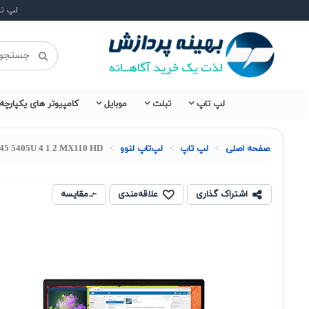
لپ ت
لپ تاپ
تبلت
موبایل
کامپیوتر های یکپارچه
صفحه اصلی
لپ تاپ
لپ‌تاپ لنوو
45 5405U 4 1 2 MX110 HD
اشتراک گذاری
علاقه‌مندی
مقایسه