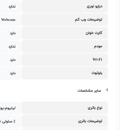
درایو نوری
ندارد
توضیحات وب کم
 Webcam
کارت خوان
دارد
مودم
ندارد
Wi-Fi
دارد
بلوتوث
دارد
سایر مشخصات
نوع باتری
لیتیوم-یو
توضیحات باتری
2 سلولی 35 وات ساعت