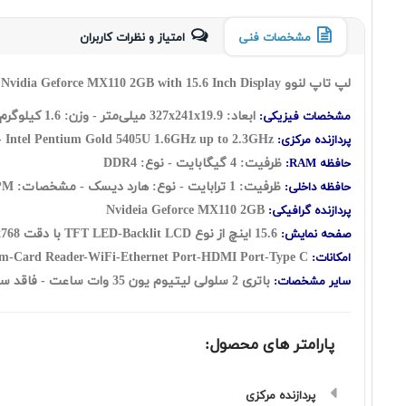
مشخصات فنی
امتیاز و نظرات کاربران
لپ تاپ لنوو Lenovo IdeaPad S145
dia Geforce MX110 2GB with 15.6 Inch Display
ابعاد: 327x241x19.9 میلی‌متر - وزن: 1.6 کیلوگرم
مشخصات فیزیکی:
1.6GHz up to 2.3GHz - حافظه کش 2 مگابایت
Intel Pentium Gold 5405U
پردازنده مرکزی:
ظرفیت: 4 گيگابايت - نوع: DDR4
حافظه RAM:
ظرفیت: 1 ترابايت - نوع: هارد ديسک - مشخصات: 5400RPM
حافظه داخلی:
Nvideia Geforce MX110 2GB
پردازنده گرافیکی:
15.6 اينچ از نوع TFT LED-Backlit LCD با دقت HD 1366x768 - صفحه نمایش مات
صفحه نمایش:
Webcam-Card Reader-WiFi-Ethernet Port-HDMI Port-Type C
امکانات:
باتری 2 سلولی لیتیوم یون 35 وات ساعت - فاقد سيستم‌عامل
سایر مشخصات:
پارامتر های محصول:
پردازنده مرکزی