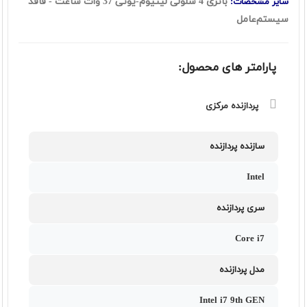
باتری 4 سلولی لیتیوم-یونی 37 وات ساعت - فاقد
سایر مشخصات:
سيستم‌عامل
پارامتر های محصول:
پردازنده مرکزی
سازنده پردازنده
Intel
سری پردازنده
Core i7
مدل پردازنده
Intel i7 9th GEN