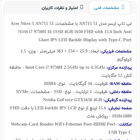
مشخصات فنی
امتیاز و نظرات کاربران
لپ تاپ ایسر مدل AN715 51 با مشخصات Acer Nitro 5 AN715 51
i7 9750H 16 1SSD 4GB 1650 FHD with 15.6 Inch Anti
703M
Glare IPS LED Backlit Display with Type-C Port
ابعاد: 25.9 × 254 × 363 میلی‌متر - وزن: 2.5
مشخصات فیزیکی:
کیلوگرم
Intel Core i7 9750H 2.5GHz up to 4.5GHz - حافظه
پردازنده مرکزی:
کش 12 مگابایت
ظرفیت: 16 گيگابايت - نوع: DDR4
حافظه RAM:
ظرفیت: 1 ترابايت - نوع: SSD - مشخصات:
NVMe
حافظه داخلی:
Nvidia GeForce GTX1650 4GB
پردازنده گرافیکی:
15.6 اينچ از نوع LED-backlit IPS LCD با دقت FHD
صفحه نمایش:
1920x1080 - روکش مات
Webcam-Card Reader-WiFi-Ethernet Port-HDMI Port-
امکانات:
USB Type C