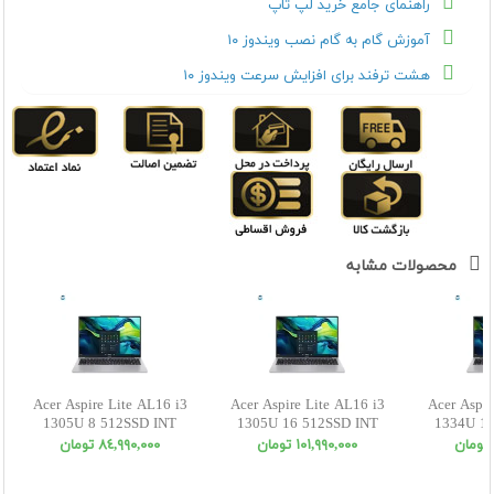
راهنمای جامع خرید لپ تاپ
آموزش گام به گام نصب ویندوز ۱۰
هشت ترفند برای افزایش سرعت ویندوز ۱۰
محصولات مشابه
Acer Aspire Lite AL16 i3
Acer Aspire Lite AL16 i3
Acer Aspir
1305U 8 512SSD INT
1305U 16 512SSD INT
1334U 16
WUXGA
WUXGA
W
١٠١,٩٩٠,٠٠٠ تومان
٨٤,٩٩٠,٠٠٠ تومان