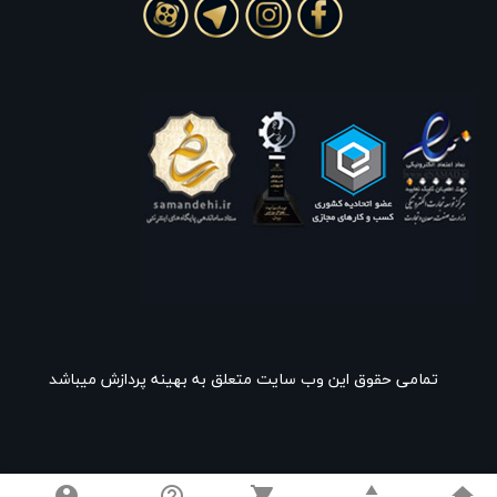
تمامی حقوق این وب سایت متعلق به بهینه پردازش میباشد
account_circle
help_outline
shopping_cart
category
home