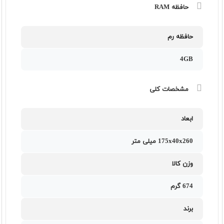
حافظه RAM
حافظه رم
4GB
مشخصات کلی
ابعاد
175x40x260 میلی متر
وزن کالا
674 گرم
برند