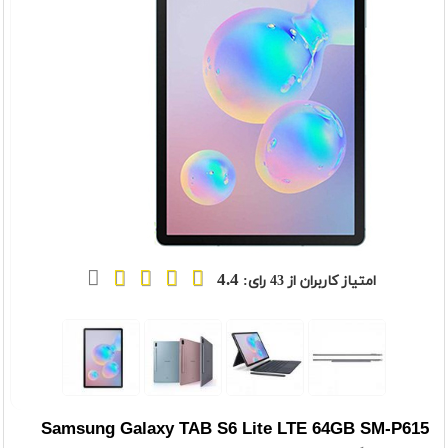
4.4
امتیاز کاربران از
43
رای:
Samsung Galaxy TAB S6 Lite LTE 64GB SM-P615