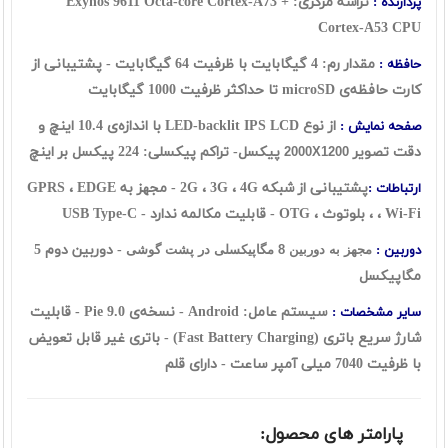
تراشه مرکزی:
Exynos 9611 Octa-core Cortex-A73 +
پردازنده :
Cortex-A53 CPU
مقدار رم: 4 گیگابایت با ظرفیت 64 گیگابایت - پشتیبانی از
حافظه :
کارت حافظه‌ی microSD تا حداکثر ظرفیت 1000 گیگابایت
از نوع LED-backlit IPS LCD با اندازه‌ی 10.4 اینچ و
صفحه نمایش :
دقت تصویر
پیکسل- تراکم پیکسلی: 224 پیکسل بر اینچ
2000X1200
پشتیبانی از شبکه 2G ، 3G ، 4G - مجهز به GPRS ، EDGE
ارتباطات :
، Wi-Fi ، بلوتوث ، OTG - قابلیت مکالمه ندارد -
USB Type-C
- دوربین دوم 5
دوربین :
مجهز به دوربین 8 مگاپیکسلی در پشت گوشی
مگاپیکسل
سیستم عامل: Android - نسخه‌ی 9.0 Pie - قابلیت
سایر مشخصات :
شارژ سریع باتری (Fast Battery Charging) - باتری غیر قابل تعویض
با ظرفیت 7040 میلی آمپر ساعت - دارای قلم
پارامتر های محصول: