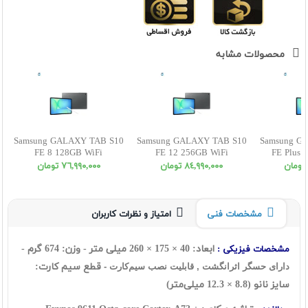
محصولات مشابه
Samsung GALAXY TAB S10
Samsung GALAXY TAB S10
Samsung G
FE 8 128GB WiFi
FE 12 256GB WiFi
FE Plus 
٨٤,٩٩٠,٠٠٠ تومان
٧٦,٩٩٠,٠٠٠ تومان
مشخصات فنی
امتیاز و نظرات کاربران
ابعاد: 40 × 175 × 260 میلی متر - وزن: 674 گرم -
مشخصات فیزیکی :
قطع سیم کارت:
دارای حسگر اثرانگشت , قابلیت نصب سیم‌کارت -
سایز نانو (8.8 × 12.3 میلی‌متر)