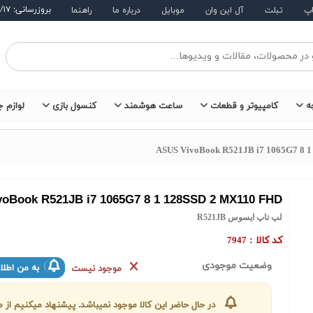
بروزرسانی: ۱۴۰۵/۵/۱۷
اپ
تبلت
آل این وان
موبایل
درباره ما
راهنما
ه
کامپیوتر و قطعات
ساعت هوشمند
کنسول بازی
لوازم ج
ASUS VivoBook R521JB i7 1065G7 8 
oBook R521JB i7 1065G7 8 1 128SSD 2 MX110 FHD
لپ تاپ ایسوس R521JB
کد کالا :
7947
وضعیت موجودی
به من اطلا
موجود نیست
در حال حاضر این کالا موجود نمیباشد. پیشنهاد میکنیم ا