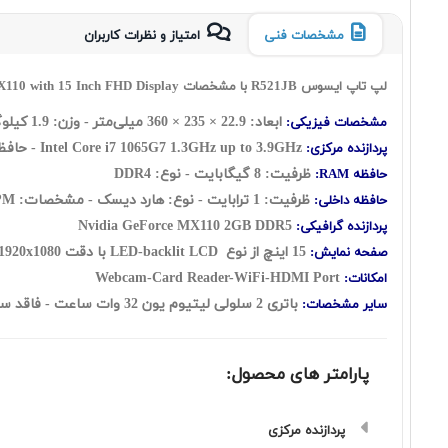
مشخصات فنی
امتیاز و نظرات کاربران
لپ تاپ ایسوس R521JB با مشخصات Asus R521JB Core i7 1065G7 8GB 1TB+128GB SSD And 2GB MX110 with 15 Inch FHD Display
ابعاد: 22.9 × 235 × 360 میلی‌متر - وزن: 1.9 کیلوگرم
مشخصات فیزیکی:
Intel Core i7 1065G7 1.3GHz up to 3.9GHz - حافظه کش 8 مگابایت
پردازنده مرکزی:
ظرفیت: 8 گيگابايت - نوع: DDR4
حافظه RAM:
ظرفیت: 1 ترابايت - نوع: هارد ديسک - مشخصات: 5400RPM به همراه 128 گیگابایت حافظه از نو SSD
حافظه داخلی:
Nvidia GeForce MX110 2GB DDR5
پردازنده گرافیکی:
15 اينچ از نوع LED-backlit LCD با دقت FHD 1920x1080 - صفحه نمایش مات
صفحه نمایش:
Webcam-Card Reader-WiFi-HDMI Port
امکانات:
باتری 2 سلولی لیتیوم یون 32 وات ساعت - فاقد سيستم‌عامل - حسگر اثر انگشت
سایر مشخصات:
پارامتر های محصول:
پردازنده مرکزی