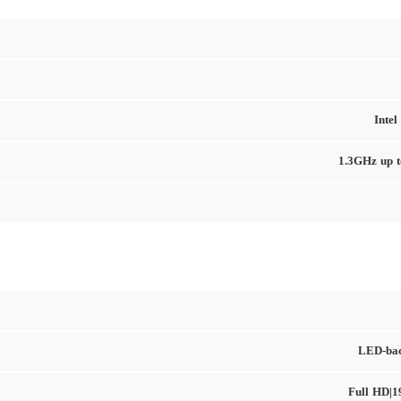
Intel
1.3GHz up 
LED-bac
Full HD|