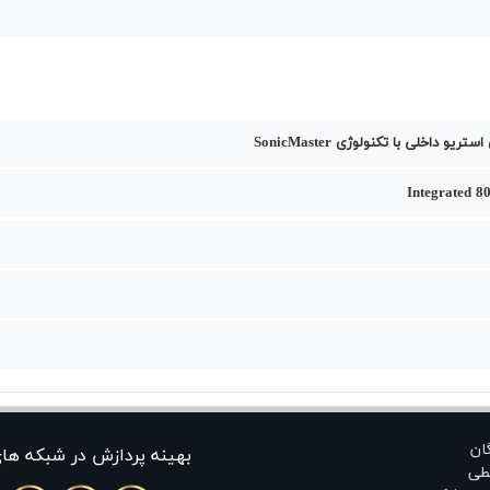
ریو داخلی با تکنولوژی SonicMaster
Integrated 8
گان
بهينه پردازش در شبکه ها
طی