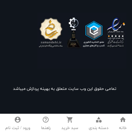
تمامی حقوق این وب سایت متعلق به بهینه پردازش میباشد
account_circle
help_outline
shopping_cart
category
home
خانه
دسته بندی
سبد خرید
راهنما
ورود / ثبت نام