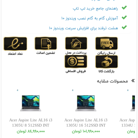
راهنمای جامع خرید لپ تاپ
آموزش گام به گام نصب ویندوز ۱۰
هشت ترفند برای افزایش سرعت ویندوز ۱۰
محصولات مشابه
Acer Aspire Lite AL16 i3
Acer Aspire Lite AL16 i3
Acer Aspir
1305U 8 512SSD INT
1305U 16 512SSD INT
1334U 16
WUXGA
WUXGA
W
١٠١,٩٩٠,٠٠٠ تومان
٨٤,٩٩٠,٠٠٠ تومان