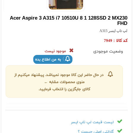
Acer Aspire 3 A315 i7 10510U 8 1 128SSD 2 MX230
FHD
لپ تاپ ایسر A315
کد کالا :
7949
وضعیت موجودی
موجود نیست
به من اطلاع بده
در حال حاضر این کالا موجود نمیباشد. پیشنهاد میکنیم از
منوی محصولات مشابه ←
کالای جایگزین را انتخاب فرمایید.
لیست قیمت لپ تاپ ايسر
گارانتی اصلی چیست ؟