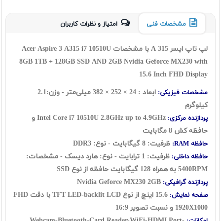
مشخصات فنی
امتیاز و نظرات کاربران
لپ تاپ ایسر A 315 با مشخصات Acer Aspire 3 A315 i7 10510U
8GB 1TB + 128GB SSD AND 2GB Nvidia Geforce MX230 with
15.6 Inch FHD Display
ابعاد : 24 × 252 × 382 میلی‌متر - وزن:2.1
مشخصات فیزیکی:
کیلوگرم
Intel Core i7 10510U
2.8GHz up to 4.9GHz و
پردازنده مرکزی:
حافظه کش 8 مگابایت
ظرفیت: 8 گیگابایت - نوع: DDR3
حافظه RAM:
ظرفیت: 1 ترابایت - نوع: هارد دیسک - مشخصات:
حافظه داخلی:
5400RPM به همراه 128 گیگابایت حافظه از نوع SSD
Nvidia Geforce MX230 2GB
پردازنده گرافیکی:
15.6 اینچ از نوع TFT LED-backlit LCD با دقت FHD
صفحه نمایش:
1920X1080 و نسبت تصویر 16:9
Webcam-Bluetooth-Card Reader-WiFi-HDMI Port-