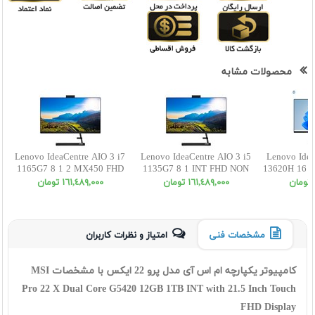
محصولات مشابه
Lenovo IdeaCentre AIO 3 i7
Lenovo IdeaCentre AIO 3 i5
Lenovo Idea
1165G7 8 1 2 MX450 FHD
1135G7 8 1 INT FHD NON
13620H 16 
NON TOUCH 27
TOUCH 22
FHD NO
١٦١,٤٨٩,٠٠٠ تومان
١٦١,٤٨٩,٠٠٠ تومان
مشخصات فنی
امتیاز و نظرات کاربران
کامپیوتر یکپارچه ام اس آی مدل پرو 22 ایکس با مشخصات MSI
Pro 22 X Dual Core G5420 12GB 1TB INT with 21.5 Inch Touch
FHD Display