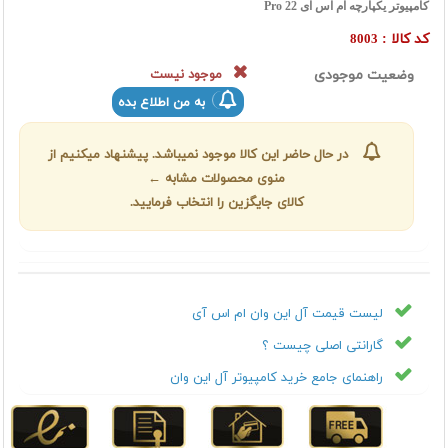
کامپیوتر یکپارچه ام اس آی Pro 22
کد کالا :
8003
وضعیت موجودی
موجود نیست
به من اطلاع بده
در حال حاضر این کالا موجود نمیباشد. پیشنهاد میکنیم از
منوی محصولات مشابه ←
کالای جایگزین را انتخاب فرمایید.
لیست قیمت آل این وان ام اس آی
گارانتی اصلی چیست ؟
راهنمای جامع خرید کامپیوتر آل این وان