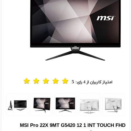
5
امتیاز کاربران از
4
رای:
t
Previou
MSI Pro 22X 9MT G5420 12 1 INT TOUCH FHD