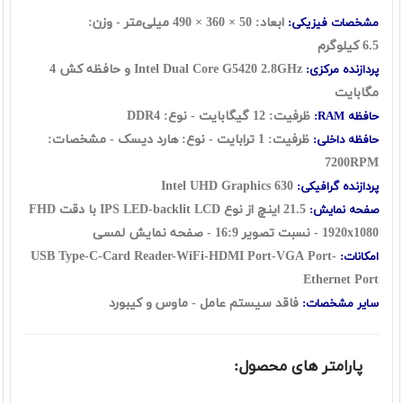
ابعاد: 50 × 360 × 490 میلی‌متر - وزن:
مشخصات فیزیکی:
6.5 کیلوگرم
Intel Dual Core G5420 2.8GHz و حافظه کش 4
پردازنده مرکزی:
مگابایت
ظرفیت: 12 گیگابایت - نوع: DDR4
حافظه RAM:
ظرفیت: 1 ترابایت - نوع: هارد دیسک - مشخصات:
حافظه داخلی:
7200RPM
UHD Graphics 630
Intel
پردازنده گرافیکی:
21.5 اینچ از نوع IPS LED-backlit LCD با دقت FHD
صفحه نمایش:
1920x1080 - نسبت تصویر 16:9 - صفحه نمایش لمسی
USB Type-C
-Card Reader-WiFi-HDMI Port-VGA Port-
امکانات:
Ethernet Port
فاقد سیستم عامل - ماوس و کیبورد
سایر مشخصات:
پارامتر های محصول: