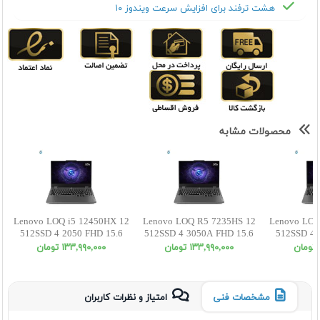
هشت ترفند برای افزایش سرعت ویندوز ۱۰
محصولات مشابه
Lenovo LOQ i5 12450HX 12
Lenovo LOQ R5 7235HS 12
Lenovo LOQ
512SSD 4 2050 FHD 15.6
512SSD 4 3050A FHD 15.6
512SSD 4 
١٣٣,٩٩٠,٠٠٠ تومان
١٣٣,٩٩٠,٠٠٠ تومان
مشخصات فنی
امتیاز و نظرات کاربران