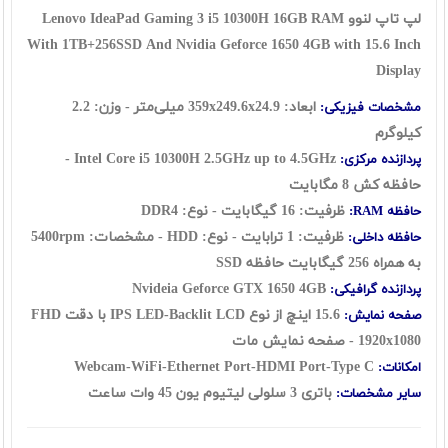
لپ تاپ لنوو Lenovo IdeaPad Gaming 3 i5 10300H 16GB RAM
With 1TB+256SSD And Nvidia Geforce 1650 4GB with 15.6 Inch
Display
ابعاد: 359x249.6x24.9 میلی‌متر - وزن: 2.2
مشخصات فیزیکی:
کیلوگرم
Intel Core i5 10300H 2.5GHz up to 4.5GHz -
پردازنده مرکزی:
حافظه کش 8 مگابایت
ظرفیت: 16 گيگابايت - نوع: DDR4
حافظه RAM:
ظرفیت: 1 ترابایت - نوع: HDD - مشخصات:
5400rpm
حافظه داخلی:
به همراه 256 گیگابایت حافظه SSD
Nvideia Geforce GTX 1650 4GB
پردازنده گرافیکی:
15.6 اينچ از نوع IPS LED-Backlit LCD با دقت FHD
صفحه نمایش:
1920x1080 - صفحه نمایش مات
Webcam-WiFi-Ethernet Port-HDMI Port-Type C
امکانات:
باتری 3 سلولی لیتیوم یون 45 وات ساعت
سایر مشخصات: