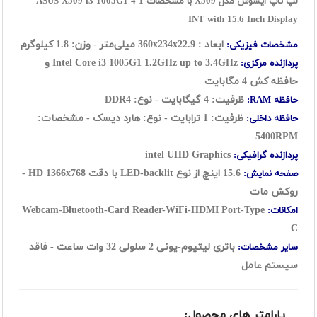
لپ تاپ ایسوس مدل X509 با مشخصات ASUS X509 i3 1005G1 4 1
INT with 15.6 Inch Display
ابعاد : 360x234x22.9 میلی‌متر - وزن: 1.8 کیلوگرم
مشخصات فیزیکی:
Intel Core i3 1005G1 1.2GHz up to 3.4GHz و
پردازنده مرکزی:
حافظه کش 4 مگابایت
ظرفیت: 4 گیگابایت - نوع: DDR4
حافظه RAM:
ظرفیت: 1 ترابایت - نوع: هارد دیسک - مشخصات:
حافظه داخلی:
5400RPM
intel UHD Graphics
پردازنده گرافیکی:
15.6 اینچ از نوع LED-backlit با دقت HD 1366x768 -
صفحه نمایش:
روکش مات
Webcam-Bluetooth-Card Reader-WiFi-HDMI Port-Type
امکانات:
C
باتری لیتیوم-یونی 2 سلولی 32 وات ساعت - فاقد
سایر مشخصات:
سیستم عامل
پارامتر های محصول: