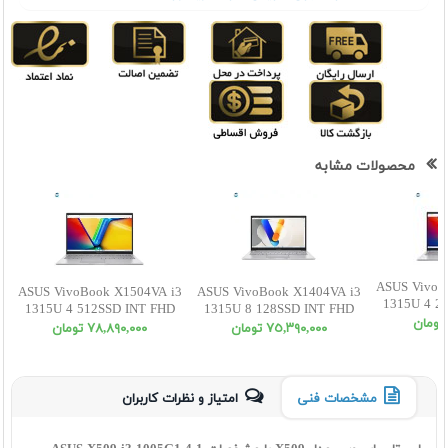
محصولات مشابه
ASUS VivoB
ASUS VivoBook X1504VA i3
ASUS VivoBook X1404VA i3
1315U 4 2
1315U 4 512SSD INT FHD
1315U 8 128SSD INT FHD
٧٥,٣٩٠,٠٠٠ تومان
٧٨,٨٩٠,٠٠٠ تومان
مشخصات فنی
امتیاز و نظرات کاربران