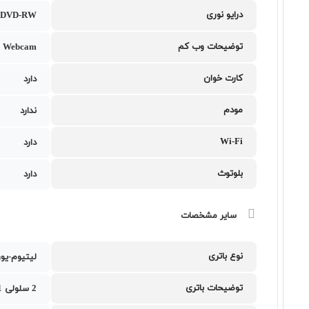
درایو نوری
DVD-RW
توضیحات وب کم
 Webcam
کارت خوان
دارد
مودم
ندارد
Wi-Fi
دارد
بلوتوث
دارد
سایر مشخصات
نوع باتری
لیتیوم-یو
توضیحات باتری
2 سلولی 31 وات ساعت