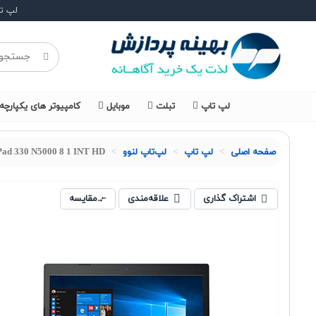
لپ ت
لپ تاپ
تبلت
موبایل
کامپیوتر های یکپارچه
صفحه اصلی
لپ تاپ
لپ‌تاپ لنوو
Pad 330 N5000 8 1 INT HD
اشتراک گذاری
علاقه‌مندی
مقایسه