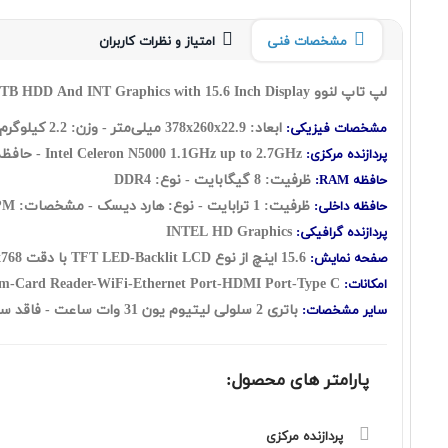
مشخصات فنی
امتیاز و نظرات کاربران
لپ تاپ لنوو Lenovo IdeaPad 330 Celeron N5000 8GB RAM With 1TB HDD And INT Graphics with 15.6 Inch Display
ابعاد: 378x260x22.9 میلی‌متر - وزن: 2.2 کیلوگرم
مشخصات فیزیکی:
Intel Celeron N5000 1.1GHz up to 2.7GHz - حافظه کش 4 مگابایت
پردازنده مرکزی:
ظرفیت: 8 گيگابايت - نوع: DDR4
حافظه RAM:
ظرفیت: 1 ترابايت - نوع: هارد ديسک - مشخصات: 5400RPM
حافظه داخلی:
INTEL HD Graphics
پردازنده گرافیکی:
15.6 اينچ از نوع TFT LED-Backlit LCD با دقت HD 1366x768 - صفحه نمایش مات
صفحه نمایش:
Webcam-Card Reader-WiFi-Ethernet Port-HDMI Port-Type C
امکانات:
باتری 2 سلولی لیتیوم یون 31 وات ساعت - فاقد سيستم‌عامل
سایر مشخصات:
پارامتر های محصول:
پردازنده مرکزی