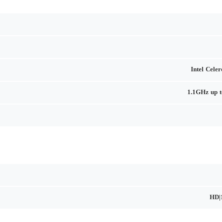
Intel Cele
1.1GHz up 
HD|