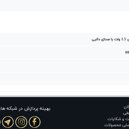
البی
80
گان
بهينه پردازش در شبکه ها
طی
ت و شکایات
اصلی محصولات