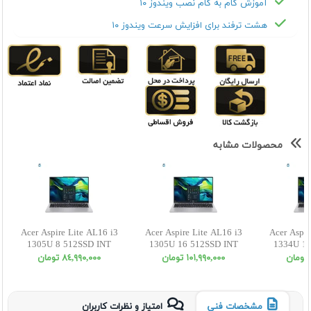
آموزش گام به گام نصب ویندوز ۱۰
هشت ترفند برای افزایش سرعت ویندوز ۱۰
محصولات مشابه
Acer Aspire Lite AL16 i3
Acer Aspire Lite AL16 i3
Acer Aspir
1305U 8 512SSD INT
1305U 16 512SSD INT
1334U 16
WUXGA
WUXGA
W
١٠١,٩٩٠,٠٠٠ تومان
٨٤,٩٩٠,٠٠٠ تومان
مشخصات فنی
امتیاز و نظرات کاربران