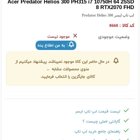
Acer Predator Helios 300 PH315 i7 10750H 64 2SSD
8 RTX2070 FHD
لپ تاپ ایسر Predator Helios 300
کد کالا :
8668
وضعیت موجودی
موجود نیست
به من اطلاع بده
در حال حاضر این کالا موجود نمیباشد. پیشنهاد میکنیم از
منوی محصولات مشابه ←
کالای جایگزین را انتخاب فرمایید.
لیست قیمت لپ تاپ ايسر
گارانتی اصلی چیست ؟
راهنمای جامع خرید لپ تاپ