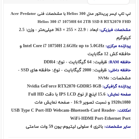
لپ تاپ ایسر پریداتور مدل Helios 300 با مشخصات فنی Acer Predator
Helios 300 i7 10750H 64 2TB SSD 8 RTX2070 FHD
ابعاد : 22.9 × 255 × 363 میلی‌متر - وزن: 2.5
مشخصات فیزیکی:
کیلوگرم
Intel Core i7 10750H 2.6GHz up to 5.0GHz و
پردازنده مرکزی:
حافظه کش 12 مگابایت
ظرفیت: 64 گیگابایت - نوع: DDR4
حافظه RAM:
ظرفیت: 2000 گیگابایت - نوع: حافظه های SSD -
حافظه داخلی:
مشخصات:
NVMe
Nvidia GeForce RTX2070 GDDR5 8GB
پردازنده گرافیکی:
15.6 اینچ از نوع IPS LCD با دقت Full HD
صفحه نمایش:
1920x1080 و نسبت تصویر 16:9 - صفحه نمایش مات
USB Type C Port-HD Webcam-Bluetooth-Card Reader-
امکانات:
WiFi-HDMI Port-Ethernet Port
باتری 4 سلولی لیتیوم-یون 59 وات ساعتی
سایر مشخصات: