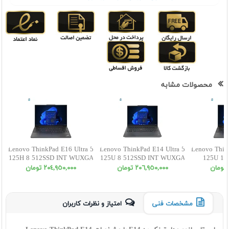
محصولات مشابه
Lenovo ThinkPad E16 Ultra 5
Lenovo ThinkPad E14 Ultra 5
Lenovo Thin
125H 8 512SSD INT WUXGA
125U 8 512SSD INT WUXGA
125U 16
W
٢٠٦,٩٥٠,٠٠٠ تومان
٢٠٤,٩٥٠,٠٠٠ تومان
مشخصات فنی
امتیاز و نظرات کاربران