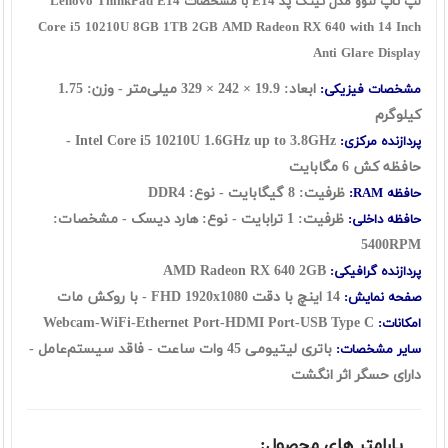
لپ تاپ لنوو مدل تینک پد E14 با مشخصات Lenovo ThinkPad E14
Core i5 10210U 8GB 1TB 2GB AMD Radeon RX 640 with 14 Inch
Anti Glare Display
ابعاد: 19.9 × 242 × 329 میلی‌متر - وزن: 1.75
مشخصات فیزیکی:
کیلوگرم
Intel Core i5 10210U 1.6GHz up to 3.8GHz -
پردازنده مرکزی:
حافظه کش 6 مگابایت
ظرفیت: 8 گيگابايت - نوع: DDR4
حافظه RAM:
ظرفیت: 1 ترابايت - نوع: هارد ديسک - مشخصات:
حافظه داخلی:
5400RPM
AMD Radeon RX 640 2GB
پردازنده گرافیکی:
14 اینچ با دقت FHD 1920x1080 - با روکش مات
صفحه نمایش:
Webcam-WiFi-Ethernet Port-HDMI Port-USB Type C
امکانات:
باتری لیتیومی 45 وات ساعت - فاقد سيستم‌عامل -
سایر مشخصات:
دارای حسگر اثر انگشت
پارامتر های محصول: