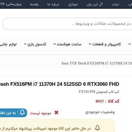
بروزرسانی: ۱۴۰۵/۵/۱۷
اپ
تبلت
آل این وان
موبایل
درباره ما
راهنما
کامپیوتر و قطعات
ساعت هوشمند
کنسول بازی
لوازم جانب
Asus TUF Dash FX516PM i7 11370H 24 
ash FX516PM i7 11370H 24 512SSD 6 RTX3060 FHD
لپ تاپ ایسوس FX516 PM
کد کالا :
8937
وضعیت موجودی
به من اطلا
موجود نیست
در حال حاضر این کالا موجود نمیباشد. پیشنهاد میکنیم ا