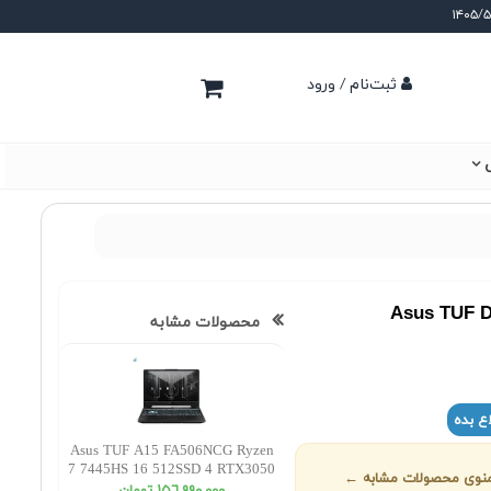
ثبت‌نام / ورود
ی
Asus TUF D
محصولات مشابه
ع بده
Asus TUF A15 FA506NCG Ryzen
7 7445HS 16 512SSD 4 RTX3050
ز منوی محصولات مشابه ←
FHD