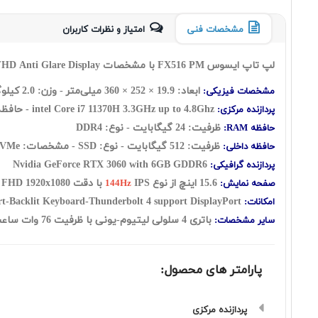
مشخصات فنی
امتیاز و نظرات کاربران
لپ تاپ ایسوس FX516 PM با مشخصات Asus FX516 PM i7 11370H 24
HD Anti Glare Display
ابعاد: 19.9 × 252 × 360 میلی‌متر - وزن: 2.0 کیلوگرم
مشخصات فیزیکی:
3.3GHz up to 4.8Ghz - حافظه کش 12 مگابایت
intel Core i7 11370H
پردازنده مرکزی:
ظرفیت: 24 گيگابايت - نوع: DDR4
حافظه RAM:
ظرفیت: 512 گیگابایت - نوع: SSD - مشخصات:
VMe
حافظه داخلی:
Nvidia GeForce RTX 3060 with 6GB GDDR6
پردازنده گرافیکی:
15.6 اينچ از نوع
IPS با دقت FHD 1920x1080 - صفحه نمایش مات
صفحه نمایش:
144Hz
WiFi-Ethernet Port-HDMI Port-Backlit Keyboard-Thunderbolt 4 support DisplayPort
امکانات:
باتری 4 سلولی لیتیوم-یونی با ظرفیت 76 وات ساعت - کیبورد با نور پس زمینه - فاقد سیستم عامل
سایر مشخصات:
پارامتر های محصول:
پردازنده مرکزی