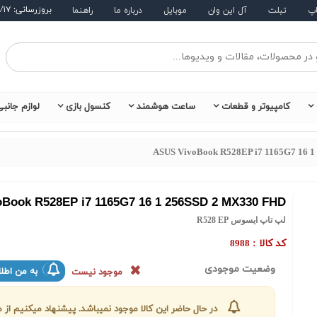
بروزرسانی: ۱۴۰۵/۵/۱۷
اپ
تبلت
آل این وان
موبایل
درباره ما
راهنما
کامپیوتر و قطعات
ساعت هوشمند
کنسول بازی
لوازم جانب
ASUS VivoBook R528EP i7 1165G7 16 
Book R528EP i7 1165G7 16 1 256SSD 2 MX330 FHD
لپ تاپ ایسوس R528 EP
کد کالا :
8988
وضعیت موجودی
به من اطلا
موجود نیست
در حال حاضر این کالا موجود نمیباشد. پیشنهاد میکنیم ا