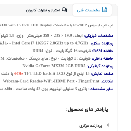
مشخصات فنی
امتیاز و نظرات کاربران
لپ تاپ ایسوس R528EP با مشخصات Asus R528EP Core i7 1165G7 16GB 1TB+256GB SSD 2GB MX330 with 15 Inch FHD Display
ابعاد: 19.9 × 235 × 359 میلی‌متر - وزن: 1.8 کیلوگرم
مشخصات فیزیکی:
Intel Core i7 1165G7 2.8GHz up to 4.7GHz - حافظه کش 12 مگابایت
پردازنده مرکزی:
ظرفیت:16 گيگابايت - نوع: DDR4
حافظه RAM:
ظرفیت: 1 ترابايت - نوع: هارد ديسک - مشخصات: 5400RPM به همراه 256 گیگابایت حافظه از نوع SSD
حافظه داخلی:
Nvidia GeForce MX330 2GB DDR5
پردازنده گرافیکی:
15 اينچ از نوع
TFT LED-backlit LCD با دقت FHD 1920x1080 - صفحه نمایش مات
صفحه نمایش:
60Hz
Webcam-Card Reader-WiFi-HDMI Port - FingerPrint
امکانات:
باتری 3 سلولی لیتیوم یون 42 وات ساعت - فاقد سيستم‌عامل -
سایر مشخصات:
پارامتر های محصول:
پردازنده مرکزی