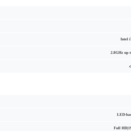
Intel 
2.8GHz up 
LED-bac
Full HD|