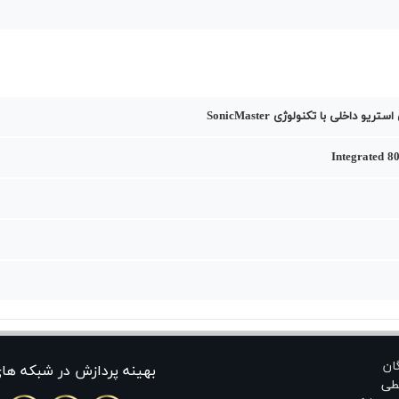
ریو داخلی با تکنولوژی SonicMaster
Integrated 8
گان
بهينه پردازش در شبکه ها
طی