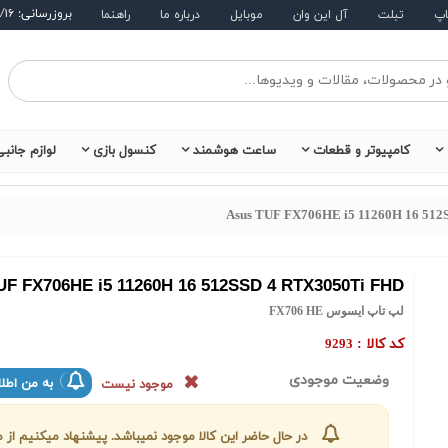
بروزرسانی: ۱۴۰۵/۵/۱۶
اپ
تبلت
آل این وان
موبایل
درباره ما
راهنما
کامپیوتر و قطعات
ساعت هوشمند
کنسول بازی
لوازم جانب
Asus TUF FX706HE i5 11260H 16 51
UF FX706HE i5 11260H 16 512SSD 4 RTX3050Ti FHD
لپ تاپ ایسوس FX706 HE
کد کالا :
9293
وضعیت موجودی
به من اطلا
موجود نیست
در حال حاضر این کالا موجود نمیباشد. پیشنهاد میکنیم ا