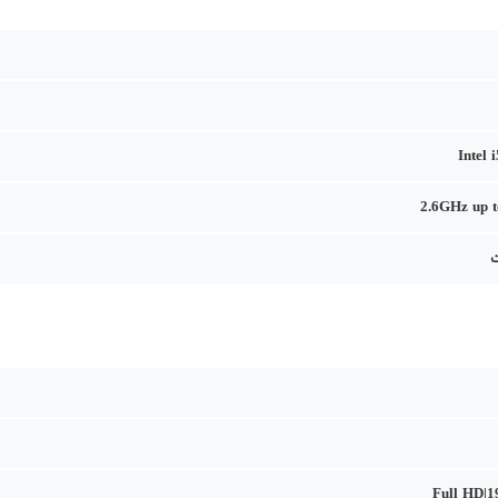
Intel 
2.6GHz up 
Full HD|