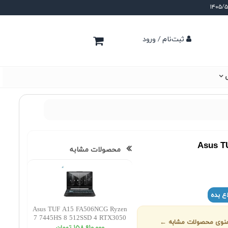
ثبت‌نام / ورود
ی
Asus T
محصولات مشابه
ع بده
Asus TUF A15 FA506NCG Ryzen
7 7445HS 8 512SSD 4 RTX3050
ز منوی محصولات مشابه ←
FHD