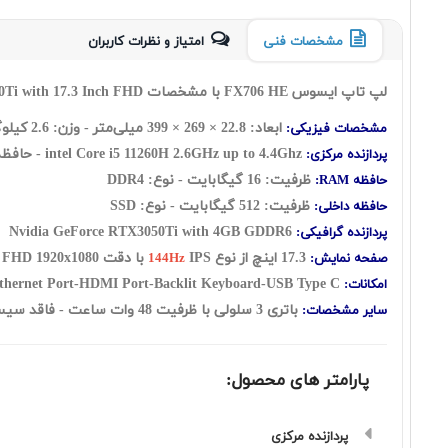
مشخصات فنی
امتیاز و نظرات کاربران
لپ تاپ ایسوس FX706 HE با مشخصات Asus FX706HE i5 11260H 16GB 512GB SSD 4GB GeForce RTX3050Ti with 17.3 Inch FHD
ابعاد: 22.8 ×
269
×
399
میلی‌متر - وزن: 2.6 کیلوگرم
مشخصات فیزیکی:
2.6GHz up to 4.4Ghz - حافظه کش 12 مگابایت
intel Core i5 11260H
پردازنده مرکزی:
ظرفیت: 16 گيگابايت - نوع: DDR4
حافظه RAM:
ظرفیت: 512 گیگابایت - نوع: SSD
حافظه داخلی:
Nvidia GeForce RTX3050Ti with 4GB GDDR6
پردازنده گرافیکی:
17.3 اينچ از نوع
IPS
با دقت FHD 1920x1080 - صفحه نمایش مات
صفحه نمایش:
144Hz
Webcam-WiFi-Ethernet Port-HDMI Port-Backlit Keyboard-USB Type C
امکانات:
باتری 3 سلولی با ظرفیت 48 وات ساعت - فاقد سیستم عامل - کیبورد با نور پس زمینه
سایر مشخصات:
پارامتر های محصول:
پردازنده مرکزی