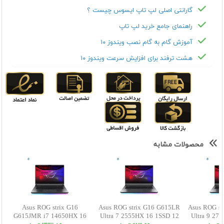
گارانتی اصلی لپ تاپ ایسوس چیست ؟
راهنمای جامع خرید لپ تاپ
آموزش گام به گام نصب ویندوز ۱۰
هشت ترفند برای افزایش سرعت ویندوز ۱۰
محصولات مشابه
Asus ROG strix G16
Asus ROG strix G16 G615LR
Asus ROG st
G615JMR i7 14650HX 16
Ultra 7 2555HX 16 1SSD 12
Ultra 9 27