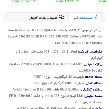
1SSD 8 5060 WUXGA
5070Ti WUXGA
5070
ن
٤٧٤,٩٩٠,٠٠٠ تومان
٣٣٢,٨٩٠,٠٠٠ تومان
مشخصات فنی
امتیاز و نظرات کاربران
لپ تاپ ایسوس G513QM با مشخصات Asus ROG strix G15 G513QM
Ryzen9 5900HX 32GB RAM 1TB SSD 6GB GeForce RTX3060 with
15.6 Inch FHD IPS 144Hz Display
ابعاد:
27.2
×
259
×
354
میلی‌متر - وزن: 2.3
مشخصات فیزیکی:
کیلوگرم
AMD Ryzen9 5900H
3.3GHz up to 4.6Hz - حافظه
پردازنده مرکزی:
کش 16 مگابایت
ظرفیت: 32 گيگابايت - نوع: DDR4
حافظه RAM:
ظرفیت: 1000 گیگابایت - نوع: SSD
حافظه داخلی:
Nvidia GeForce RTX 3060 with 6GB GDDR6
پردازنده گرافیکی:
15.6 اينچ از نوع
IPS با دقت FHD 1920x1080-
صفحه نمایش:
144Hz
صفحه نمایش مات
WiFi-Ethernet Port-HDMI Port-Backlit Keyboard
امکانات: