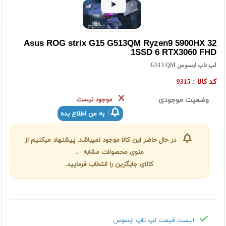
Asus ROG strix G15 G513QM Ryzen9 5900HX 32
1SSD 6 RTX3060 FHD
لپ تاپ ایسوس G513 QM
کد کالا :
9315
وضعیت موجودی
موجود نیست
به من اطلاع بده
در حال حاضر این کالا موجود نمیباشد. پیشنهاد میکنیم از
منوی محصولات مشابه ←
کالای جایگزین را انتخاب فرمایید.
لیست قیمت لپ تاپ ایسوس