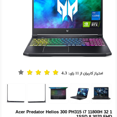
4.3
امتیاز کاربران از
11
رای:
t
Previou
Acer Predator Helios 300 PH315 i7 11800H 32 1
1SSD 8 3070 FHD