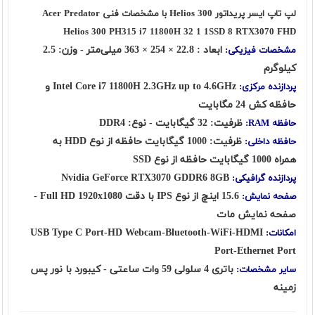
لپ تاپ ایسر پریداتور Helios 300 با مشخصات فنی Acer Predator
Helios 300 PH315 i7 11800H 32 1 1SSD 8 RTX3070 FHD
ابعاد : 22.8 × 254 × 363 میلی‌متر - وزن: 2.5
مشخصات فیزیکی:
کیلوگرم
Intel Core i7 11800H 2.3GHz up to 4.6GHz و
پردازنده مرکزی:
حافظه کش 24 مگابایت
ظرفیت: 32 گیگابایت - نوع: DDR4
حافظه RAM:
ظرفیت: 1000 گیگابایت حافظه از نوع HDD به
حافظه داخلی:
همراه 1000 گیگابایت حافظه از نوع SSD
Nvidia GeForce RTX3070 GDDR6 8GB
پردازنده گرافیکی:
15.6 اینچ از نوع IPS با دقت Full HD 1920x1080 -
صفحه نمایش:
صفحه نمایش مات
USB Type C Port-HD Webcam-Bluetooth-WiFi-HDMI
امکانات:
Port-Ethernet Port
باتری 4 سلولی 59 وات ساعتی - کیبورد با نور پس
سایر مشخصات:
زمینه