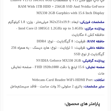
لپ تاپ لنوو مدل V15 با مشخصات Lenovo V15 i3 1005G1 8GB
RAM With 1TB HDD + 256GB SSD And Nvidia GeForce
MX330 2GB Garphics with 15.6 Inch Display
ابعاد: 362x251x19.9 میلی‌متر - وزن: 1.8 کیلوگرم
مشخصات فیزیکی:
1.2GHz up to 3.4GHz -
Intel Core i3 1005G1
پردازنده مرکزی:
حافظه کش 4 مگابایت
ظرفیت: 8 گيگابايت - نوع: DDR4
حافظه RAM:
ظرفیت: 1 ترابايت - نوع: هارد ديسک - به همراه 256
حافظه داخلی:
گیگابایت از نوع SSD
NVIDIA Geforce MX330 2GB
پردازنده گرافیکی:
15.6 اينچ با دقت FHD 1920x1080 - صفحه نمایش
صفحه نمایش:
مات
Webcam-Card Reader-WiFi-HDMI Port
امکانات:
باتری 2 سلولی 35 وات ساعت - فاقد سيستم‌عامل
سایر مشخصات:
پارامتر های محصول: