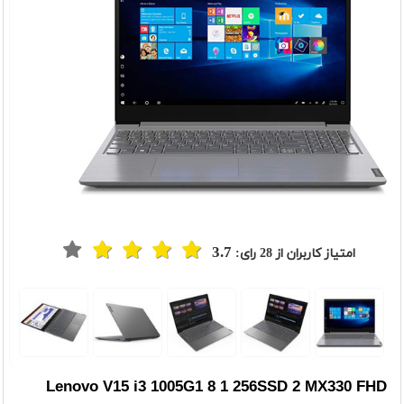
3.7
امتیاز کاربران از
28
رای:
t
Previou
Lenovo V15 i3 1005G1 8 1 256SSD 2 MX330 FHD