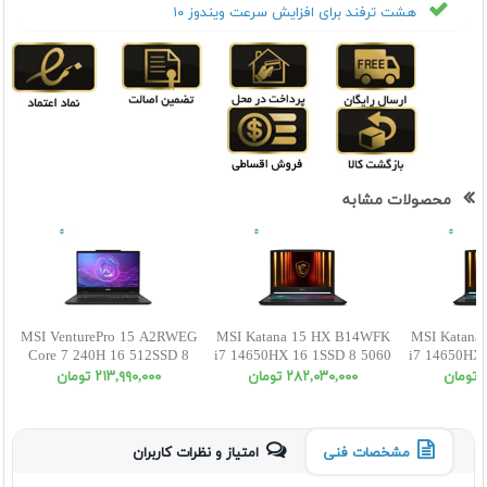
هشت ترفند برای افزایش سرعت ویندوز ۱۰
محصولات مشابه
MSI VenturePro 15 A2RWEG
MSI Katana 15 HX B14WFK
MSI Katana
Core 7 240H 16 512SSD 8
i7 14650HX 16 1SSD 8 5060
i7 14650HX 
5050 FHD
FHD
ن
٢٨٢,٠٣٠,٠٠٠ تومان
٢١٣,٩٩٠,٠٠٠ تومان
مشخصات فنی
امتیاز و نظرات کاربران