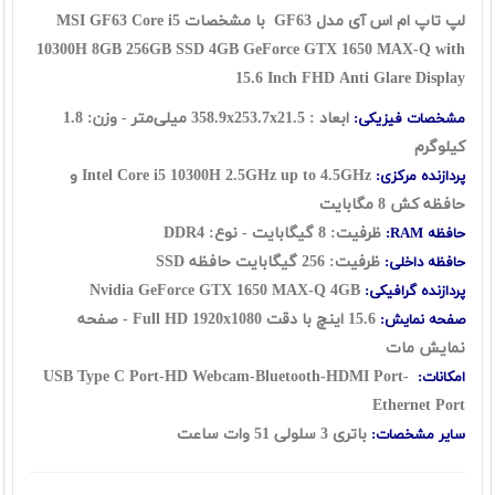
لپ تاپ ام اس آی مدل GF63 با مشخصات MSI GF63 Core i5
10300H 8GB 256GB SSD 4GB GeForce GTX 1650 MAX-Q with
15.6 Inch FHD Anti Glare Display
ابعاد : 358.9x253.7x21.5 میلی‌متر - وزن: 1.8
مشخصات فیزیکی:
کیلوگرم
Intel Core i5 10300H 2.5GHz up to 4.5GHz و
پردازنده مرکزی:
حافظه کش 8 مگابایت
ظرفیت: 8 گیگابایت - نوع: DDR4
حافظه RAM:
ظرفیت: 256 گیگابایت حافظه SSD
حافظه داخلی:
Nvidia GeForce GTX 1650 MAX-Q 4GB
پردازنده گرافیکی:
15.6 اینچ با دقت Full HD 1920x1080 - صفحه
صفحه نمایش:
نمایش مات
USB Type C Port-HD Webcam-Bluetooth-HDMI Port-
امکانات:
Ethernet Port
باتری 3 سلولی 51 وات ساعت
سایر مشخصات: