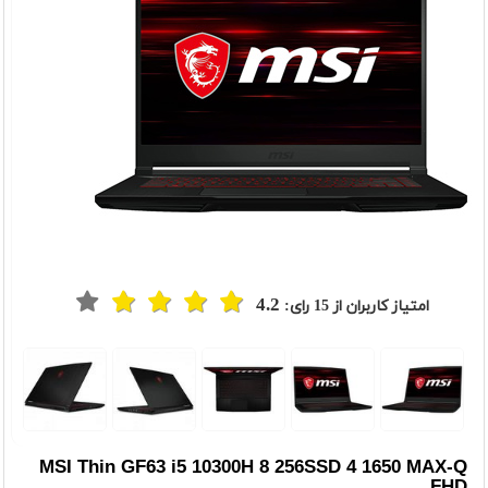
4.2
امتیاز کاربران از
15
رای:
t
Previou
MSI Thin GF63 i5 10300H 8 256SSD 4 1650 MAX-Q
FHD