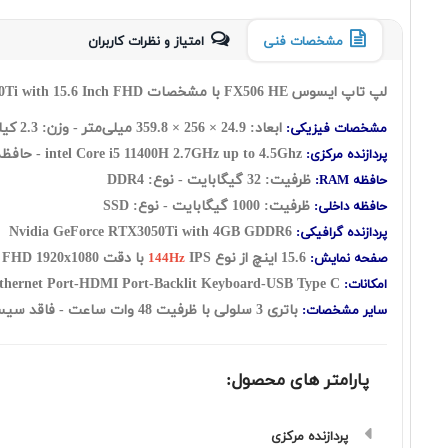
مشخصات فنی
امتیاز و نظرات کاربران
لپ تاپ ایسوس FX506 HE با مشخصات Asus FX506HE i5 11400H 32GB 1TB SSD 4GB GeForce RTX3050Ti with 15.6 Inch FHD
ابعاد: 24.9 ×
256
×
359.8
میلی‌متر - وزن: 2.3 کیلوگرم
مشخصات فیزیکی:
2.7GHz up to 4.5Ghz - حافظه کش 12 مگابایت
intel Core i5 11400H
پردازنده مرکزی:
ظرفیت: 32 گيگابايت - نوع: DDR4
حافظه RAM:
ظرفیت: 1000 گیگابایت - نوع: SSD
حافظه داخلی:
Nvidia GeForce RTX3050Ti with 4GB GDDR6
پردازنده گرافیکی:
15.6 اينچ از نوع
IPS
با دقت FHD 1920x1080 - صفحه نمایش مات
صفحه نمایش:
144Hz
Webcam-WiFi-Ethernet Port-HDMI Port-Backlit Keyboard-USB Type C
امکانات:
باتری 3 سلولی با ظرفیت 48 وات ساعت - فاقد سیستم عامل - کیبورد با نور پس زمینه
سایر مشخصات:
پارامتر های محصول:
پردازنده مرکزی