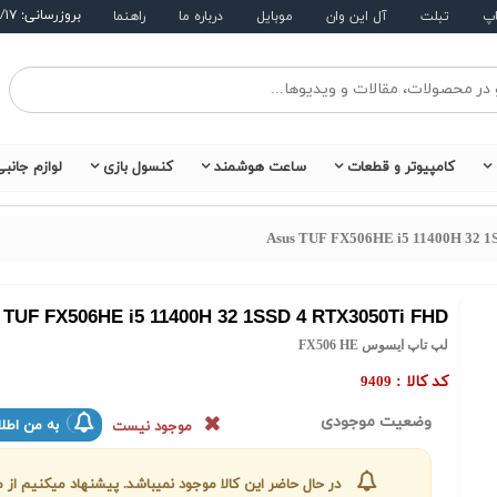
بروزرسانی: ۱۴۰۵/۵/۱۷
اپ
تبلت
آل این وان
موبایل
درباره ما
راهنما
کامپیوتر و قطعات
ساعت هوشمند
کنسول بازی
لوازم جانب
Asus TUF FX506HE i5 11400H 32 
 TUF FX506HE i5 11400H 32 1SSD 4 RTX3050Ti FHD
لپ تاپ ایسوس FX506 HE
کد کالا :
9409
وضعیت موجودی
به من اطلا
موجود نیست
در حال حاضر این کالا موجود نمیباشد. پیشنهاد میکنیم ا