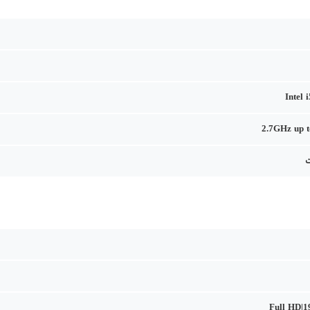
Intel 
2.7GHz up 
Full HD|