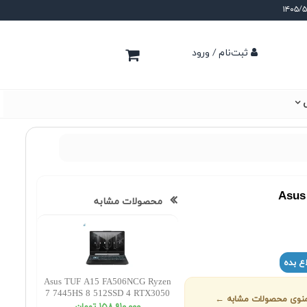
ثبت‌نام / ورود
ی
Asus
محصولات مشابه
ع بده
Asus TUF A15 FA506NCG Ryzen
7 7445HS 8 512SSD 4 RTX3050
ز منوی محصولات مشابه ←
FHD