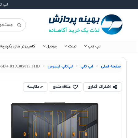
لپ ت
لپ تاپ
تبلت
موبایل
کامپیوتر های یکپارچه
صفحه اصلی
لپ تاپ
لپ‌تاپ ایسوس
1SSD 4 RTX3050Ti FHD
اشتراک گذاری
علاقه‌مندی
مقایسه