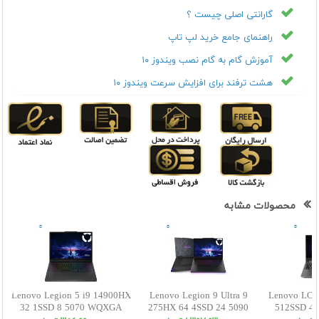
گارانتی اصلی چیست ؟
راهنمای جامع خرید لپ تاپ
آموزش گام به گام نصب ویندوز ۱۰
هشت ترفند برای افزایش سرعت ویندوز ۱۰
محصولات مشابه
Lenovo Legion 5 i9 14900HX
Lenovo Legion 9 Ultra 9
Lenovo LOQ
32 1SSD 8 5070 WQXGA
275HX 64 4SSD 24 5090
512SSD 4 