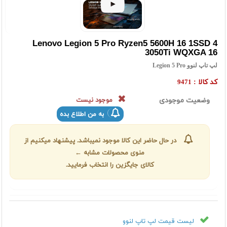
Lenovo Legion 5 Pro Ryzen5 5600H 16 1SSD 4
3050Ti WQXGA 16
لپ تاپ لنوو Legion 5 Pro
کد کالا :
9471
وضعیت موجودی
موجود نیست
به من اطلاع بده
در حال حاضر این کالا موجود نمیباشد. پیشنهاد میکنیم از
منوی محصولات مشابه ←
کالای جایگزین را انتخاب فرمایید.
لیست قیمت لپ تاپ لنوو