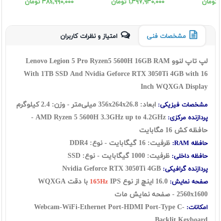
15.1 OLED
WQUXGA
ن
١,٣٩٧,٩٣٠,٠٠٠ تومان
٣٨٤,٩٩٠,٠٠٠ تومان
مشخصات فنی
امتیاز و نظرات کاربران
لپ تاپ لنوو Lenovo Legion 5 Pro Ryzen5 5600H 16GB RAM
With 1TB SSD And Nvidia Geforce RTX 3050Ti 4GB with 16
Inch WQXGA Display
ابعاد: 356x264x26.8 میلی‌متر - وزن: 2.4 کیلوگرم
مشخصات فیزیکی:
AMD Ryzen 5 5600H 3.3GHz up to 4.2GHz -
پردازنده مرکزی:
حافظه کش 16 مگابایت
ظرفیت: 16 گيگابايت - نوع: DDR4
حافظه RAM:
ظرفیت: 1000 گیگابایت - نوع: SSD
حافظه داخلی:
Nvidia Geforce RTX 3050Ti 4GB
پردازنده گرافیکی:
16.0 اينچ از نوع
IPS با دقت WQXGA
صفحه نمایش:
165Hz
2560x1600 - صفحه نمایش مات
Webcam-WiFi-Ethernet Port-HDMI Port-Type C-
امکانات:
Backlit Keyboard