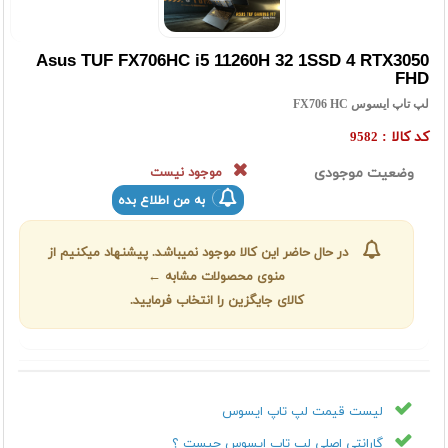
Asus TUF FX706HC i5 11260H 32 1SSD 4 RTX3050
FHD
لپ تاپ ایسوس FX706 HC
کد کالا :
9582
وضعیت موجودی
موجود نیست
به من اطلاع بده
در حال حاضر این کالا موجود نمیباشد. پیشنهاد میکنیم از
منوی محصولات مشابه ←
کالای جایگزین را انتخاب فرمایید.
لیست قیمت لپ تاپ ایسوس
گارانتی اصلی لپ تاپ ایسوس چیست ؟