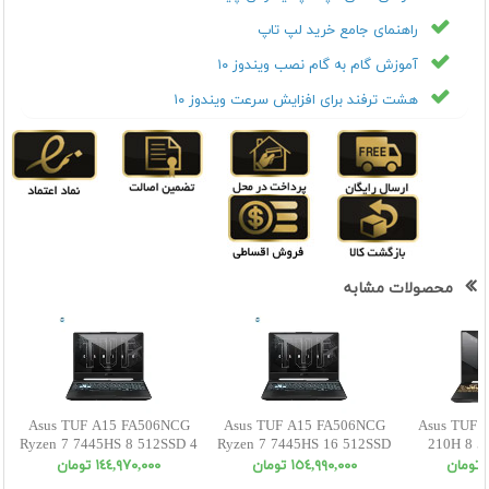
راهنمای جامع خرید لپ تاپ
آموزش گام به گام نصب ویندوز ۱۰
هشت ترفند برای افزایش سرعت ویندوز ۱۰
محصولات مشابه
Asus TUF A15 FA506NCG
Asus TUF A15 FA506NCG
Asus TUF F
Ryzen 7 7445HS 8 512SSD 4
Ryzen 7 7445HS 16 512SSD
210H 8 5
RTX3050 FHD
4 RTX3050 FHD
W
ن
١٥٤,٩٩٠,٠٠٠ تومان
١٤٤,٩٧٠,٠٠٠ تومان