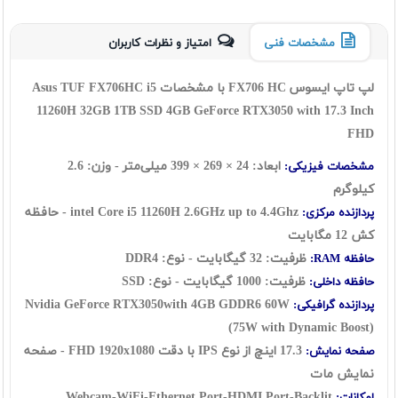
مشخصات فنی
امتیاز و نظرات کاربران
لپ تاپ ایسوس FX706 HC با مشخصات Asus TUF FX706HC i5
11260H 32GB 1TB SSD 4GB GeForce RTX3050 with 17.3 Inch
FHD
ابعاد: 24 ×
269
×
399
میلی‌متر - وزن: 2.6
مشخصات فیزیکی:
کیلوگرم
intel Core i5 11260H
2.6GHz up to 4.4Ghz - حافظه
پردازنده مرکزی:
کش 12 مگابایت
ظرفیت: 32 گيگابايت - نوع: DDR4
حافظه RAM:
ظرفیت: 1000 گیگابایت - نوع: SSD
حافظه داخلی:
60W
Nvidia GeForce RTX3050with 4GB GDDR6
پردازنده گرافیکی:
(75W with Dynamic Boost)
17.3 اينچ از نوع IPS با دقت FHD 1920x1080 - صفحه
صفحه نمایش:
نمایش مات
Webcam-WiFi-Ethernet Port-HDMI Port-Backlit