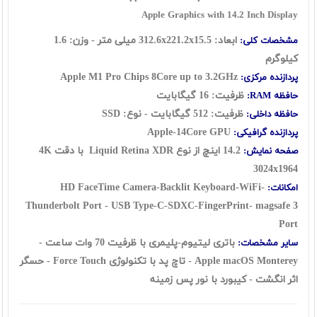
Apple Graphics with 14.2 Inch Display
ابعاد: 312.6x221.2x15.5 میلی متر - وزن: 1.6
مشخصات کلی:
کیلوگرم
Apple M1 Pro Chips 8Core up to 3.2GHz
پردازنده مرکزی:
ظرفیت: 16 گیگابایت
حافظه RAM:
ظرفیت: 512 گیگابایت - نوع: SSD
حافظه داخلی:
Apple-14Core GPU
پردازنده گرافیکی:
14.2 اینچ از نوع
Liquid Retina XDR
با دقت 4K
صفحه نمایش:
3024x1964
HD FaceTime Camera-Backlit Keyboard-WiFi-
امکانات:
Thunderbolt Port - USB Type-C-SDXC-FingerPrint- magsafe 3
Port
باتری لیتیوم-پلیمری با ظرفیت 70 وات ساعت -
سایر مشخصات:
Apple macOS Monterey - تاچ پد با تکنولوژی Force Touch - حسگر
اثر انگشت - کیبورد با نور پس زمینه