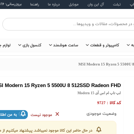
بروزرسانی: ۱۴۰۵/۵/۱۶
اپ
تبلت
آل این وان
موبایل
درباره ما
راهنما
ه
کامپیوتر و قطعات
ساعت هوشمند
کنسول بازی
لوازم ج
MSI Modern 15 Ryzen 5 5500U 
I Modern 15 Ryzen 5 5500U 8 512SSD Radeon FHD
لپ تاپ ام اس آی Modern 15
کد کالا :
9727
وضعیت موجودی
به من اطلا
موجود نیست
در حال حاضر این کالا موجود نمیباشد. پیشنهاد میکنیم ا