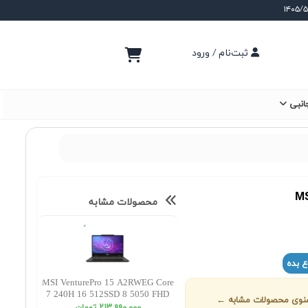
ثبت‌نام / ورود
انبی
MS
محصولات مشابه
ع بده
MSI VenturePro 15 A2RWEG Core
7 240H 16 512SSD 8 5050 FHD
ز منوی محصولات مشابه ←