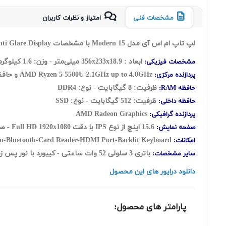
مشخصات فنی
امتیاز و نظرات کاربران
لپ تاپ ام اس آی مدل Modern 15 با مشخصات MSI Modern 15 Ryzen 5 5500U 8GB 512GB SSD Radeon with 15.6 Inch FHD Anti Glare Display
ابعاد : 356x233x18.9 میلی‌متر - وزن: 1.6 کیلوگرم
مشخصات فیزیکی:
AMD Ryzen 5 5500U 2.1GHz up to 4.0GHz و حافظه کش : L2 Cache : 3MB - L3 Cache : 8MB
پردازنده مرکزی:
ظرفیت: 8 گیگابایت - نوع: DDR4
حافظه RAM:
ظرفیت: 512 گیگابایت - نوع: SSD
حافظه داخلی:
Graphics
AMD Radeon
پردازنده گرافیکی:
15.6 اینچ از نوع IPS با دقت Full HD 1920x1080 - صفحه نمایش مات
صفحه نمایش:
USB Type C Port-HD Webcam-Bluetooth-Card Reader-HDMI Port-Backlit Keyboard
امکانات:
باتری 3 سلولی 52 وات ساعتی - کیبورد با نور پس زمینه - فاقد سیستم عامل
سایر مشخصات:
دانلود درایور های این محصول
پارامتر های محصول: