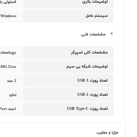
توضیحات باتری
4سلولی با ظرفیت 90 وات ساعت
سیستم عامل
Windows
مشخصات فنی
مشخصات کلی اسپیکر
chnology
توضیحات شبکه بی سیم
802.11ax
تعداد پورت USB 3
2 عدد
تعداد پورت USB 2
ندارد
تعداد پورت USB Type-C
1عدد USB 3.2 Gen 2 Type-C support DisplayPort به همراه 1 عدد Thunderbolt 4 support DisplayPort
مزایا و معایب