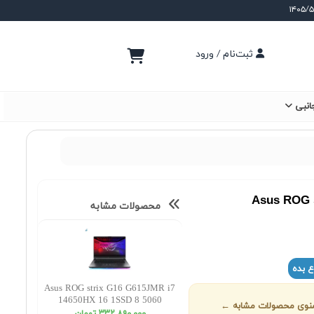
ثبت‌نام / ورود
انبی
Asus ROG s
محصولات مشابه
ع بده
Asus ROG strix G16 G615JMR i7
14650HX 16 1SSD 8 5060
ز منوی محصولات مشابه ←
WUXGA