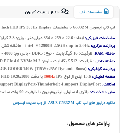
مشخصات فنی
امتیاز و نظرات کاربران
لپ تاپ ایسوس G533ZM با مشخصات Asus ROG strix G15 G533ZM i9 12900H 16GB 512GB SSD 6GB GeForce RTX3060 with 15.6 Inch FHD IPS 300Hz Display
ابعاد:
22.6
×
259
×
354
میلی‌متر - وزن: 2.3 کیلوگرم
مشخصات فیزیکی:
2.5GHz up to 5.0Hz - حافظه کش : 24MB - تعداد هسته: (14 هسته فیزیکی شامل: شش هسته Performance + هشت هسته Efficient) به اضافه بیست رشته
intel i9 12900H
پردازنده مرکزی:
ظرفیت: 16 گيگابايت - نوع: DDR5 - باس رم: 4800 - قابلیت ارتقاع رم: UP to 64GB
حافظه RAM:
ظرفیت: 512 گیگابایت - نوع: SSD
PCIe 4.0 NVMe M.2
حافظه داخلی:
140W (115W+25W Dynamic Boost)
Nvidia GeForce RTX 3060 with 6GB GDDR6
پردازنده گرافیکی:
15.6 اينچ از نوع
IPS با دقت FHD 1920x1080 - صفحه نمایش مات - sRGB:100%
صفحه نمایش:
300Hz
support DisplayPort-Thunderbolt 4 support DisplayPort
امکانات:
باتری 4 سلولی لیتیوم-یون با ظرفیت 90 وات ساعت - کیبورد با نور پس زمینه -
سایر مشخصات:
دانلود درایور های لپ تاپ ASUS G533ZM از وب سایت ایسوس
پارامتر های محصول: