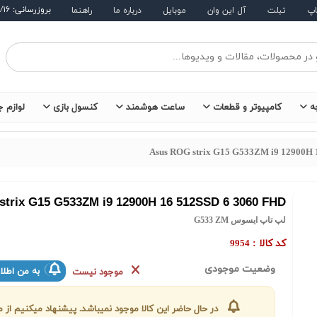
بروزرسانی: ۱۴۰۵/۵/۱۶
اپ
تبلت
آل این وان
موبایل
درباره ما
راهنما
ه
کامپیوتر و قطعات
ساعت هوشمند
کنسول بازی
لوازم ج
Asus ROG strix G15 G533ZM i9 12900H 
trix G15 G533ZM i9 12900H 16 512SSD 6 3060 FHD
لپ تاپ ایسوس G533 ZM
کد کالا :
9954
وضعیت موجودی
به من اطلا
موجود نیست
در حال حاضر این کالا موجود نمیباشد. پیشنهاد میکنیم ا