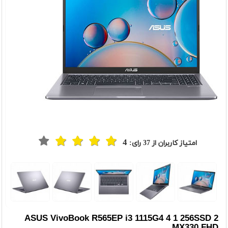
4
امتیاز کاربران از
37
رای:
t
Previou
ASUS VivoBook R565EP i3 1115G4 4 1 256SSD 2
MX330 FHD