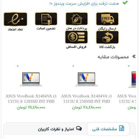
هشت ترفند برای افزایش سرعت ویندوز ۱۰
محصولات مشابه
ASUS VivoBook X1404VA i3
ASUS VivoBook X1404VA i3
ASUS VivoB
1315U 8 128SSD INT FHD
1315U 8 256SSD INT FHD
1315U 4 5
٧٨,٤٩٠,٠٠٠ تومان
٧٤,٤٩٠,٠٠٠ تومان
مشخصات فنی
امتیاز و نظرات کاربران