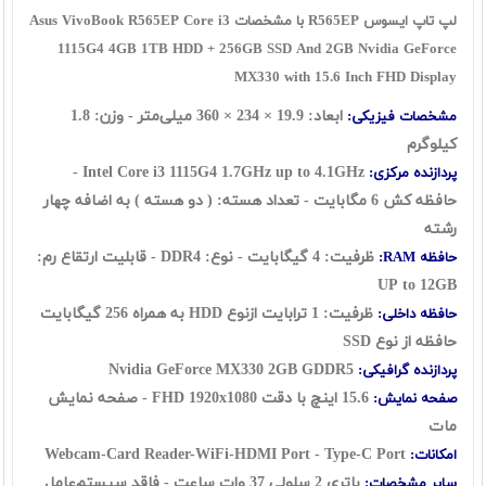
لپ تاپ ایسوس R565EP با مشخصات Asus VivoBook R565EP Core i3
1115G4 4GB 1TB HDD + 256GB SSD And 2GB Nvidia GeForce
MX330 with 15.6 Inch FHD Display
ابعاد:
19.9
×
234
×
360
میلی‌متر - وزن: 1.8
مشخصات فیزیکی:
کیلوگرم
Intel Core i3 1115G4 1.7GHz up to 4.1GHz -
پردازنده مرکزی:
حافظه کش 6 مگابایت - تعداد هسته: ( دو هسته ) به اضافه چهار
رشته
ظرفیت: 4 گيگابايت - نوع: DDR4 - قابلیت ارتقاع رم:
حافظه RAM:
UP to 12GB
ظرفیت: 1 ترابايت ازنوع HDD به همراه 256 گیگابایت
حافظه داخلی:
حافظه از نوع SSD
Nvidia GeForce MX330 2GB GDDR5
پردازنده گرافیکی:
15.6 اينچ
با دقت FHD 1920x1080 - صفحه نمایش
صفحه نمایش:
مات
Webcam-Card Reader-WiFi-HDMI Port - Type-C Port
امکانات:
باتری 2 سلولی 37 وات ساعت - فاقد سيستم‌عامل
سایر مشخصات: