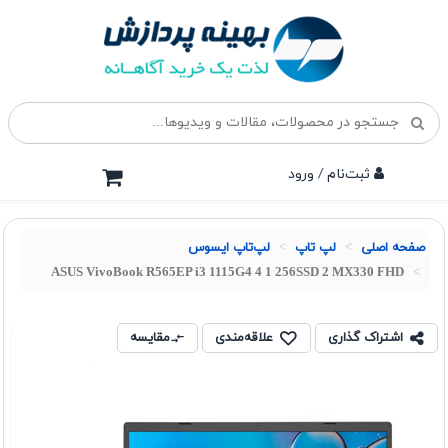
ثبت‌نام / ورود
صفحه اصلی
لپ تاپ
لپ‌تاپ ایسوس
ASUS VivoBook R565EP i3 1115G4 4 1 256SSD 2 MX330 FHD
اشتراک گذاری
علاقه‌مندی
مقایسه