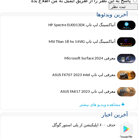
پاسخ به این نظر را از طریق ایمیل به من اطلاع بده
آخرین ویدئوها
آنباکسینگ لپ تاپ HP Spectre EU0013DX
آنباکسینگ لپ تاپ MSI Titan 18 hx 14VIG
معرفی Microsoft Surface 2024
معرفی لپ تاپ ASUS FX707 2023 Intel
معرفی لپ تاپ ASUS FA617 2023
مشاهده ویدیو های بیشتر
آخرین اخبار
حذف ۶۰۰ اپلیکیشن از پلی استور گوگل