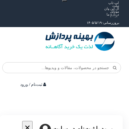
لپ تاپ
تبلت
آل این وان
موبایل
درباره ما
راهنما
بروزرسانی: ۱۴۰۵/۵/۱۹
ثبت‌نام / ورود
×