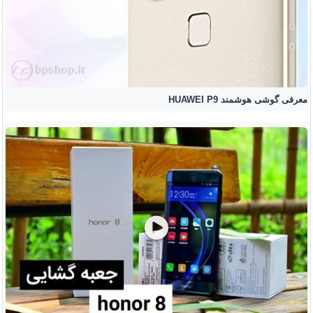
معرفی گوشی هوشمند HUAWEI P9