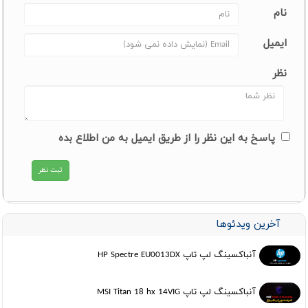
نام
ایمیل
نظر
پاسخ به این نظر را از طریق ایمیل به من اطلاع بده
آخرین ویدئوها
آنباکسینگ لپ تاپ HP Spectre EU0013DX
آنباکسینگ لپ تاپ MSI Titan 18 hx 14VIG