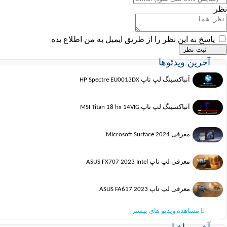
نظر
پاسخ به این نظر را از طریق ایمیل به من اطلاع بده
آخرین ویدئوها
آنباکسینگ لپ تاپ HP Spectre EU0013DX
آنباکسینگ لپ تاپ MSI Titan 18 hx 14VIG
معرفی Microsoft Surface 2024
معرفی لپ تاپ ASUS FX707 2023 Intel
معرفی لپ تاپ ASUS FA617 2023
مشاهده ویدیو های بیشتر