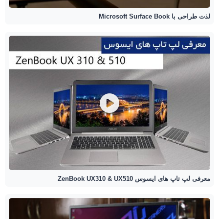
لذت طراحی با Microsoft Surface Book
معرفی لپ تاپ های ایسوس ZenBook UX310 & UX510