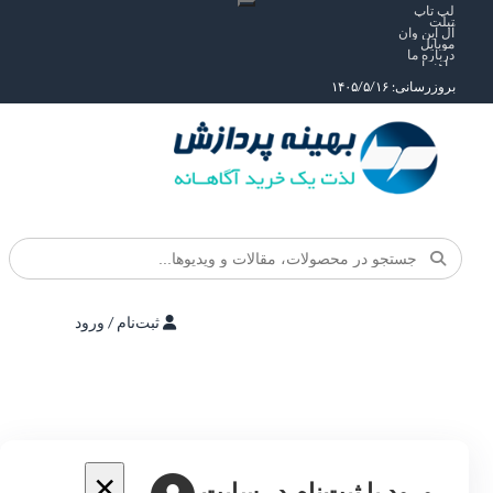
لپ تاپ
تبلت
آل این وان
موبایل
درباره ما
راهنما
بروزرسانی: ۱۴۰۵/۵/۱۶
ثبت‌نام / ورود
×