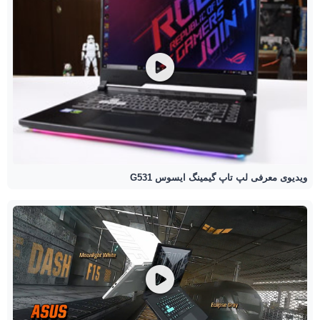
ویدیوی معرفی لپ تاپ گیمینگ ایسوس G531