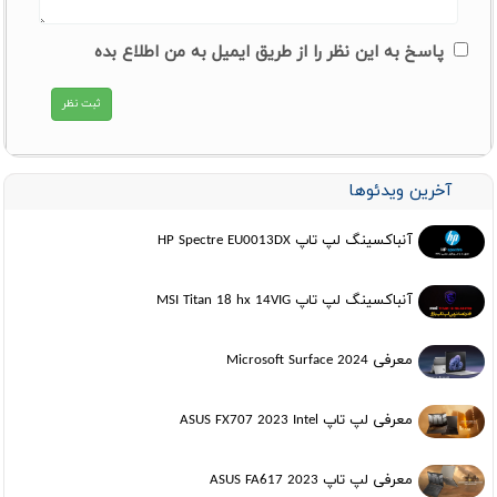
پاسخ به این نظر را از طریق ایمیل به من اطلاع بده
آخرین ویدئوها
آنباکسینگ لپ تاپ HP Spectre EU0013DX
آنباکسینگ لپ تاپ MSI Titan 18 hx 14VIG
معرفی Microsoft Surface 2024
معرفی لپ تاپ ASUS FX707 2023 Intel
معرفی لپ تاپ ASUS FA617 2023