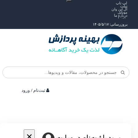
لپ تاپ
تبلت
آل این وان
موبایل
درباره ما
راهنما
بروزرسانی: ۱۴۰۵/۵/۱۷
ثبت‌نام / ورود
×