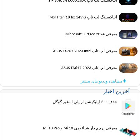
آنباکسینگ لپ تاپ HP Spectre EU0013DX
آنباکسینگ لپ تاپ MSI Titan 18 hx 14VIG
معرفی Microsoft Surface 2024
معرفی لپ تاپ ASUS FX707 2023 Intel
معرفی لپ تاپ ASUS FA617 2023
مشاهده ویدیو های بیشتر
آخرین اخبار
حذف ۶۰۰ اپلیکیشن از پلی استور گوگل
معرفی پرچم دار شیائومی Mi 10 و Mi 10 Pro