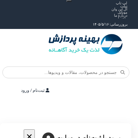
لپ تاپ
تبلت
آل این وان
موبایل
درباره ما
راهنما
بروزرسانی: ۱۴۰۵/۵/۱۶
ثبت‌نام / ورود
×