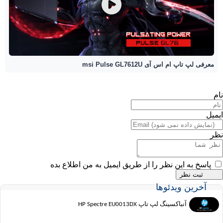
معرفی لپ تاپ ام اس آی msi Pulse GL7612U
نام
ایمیل
نظر
پاسخ به این نظر را از طریق ایمیل به من اطلاع بده
آخرین ویدئوها
آنباکسینگ لپ تاپ HP Spectre EU0013DX