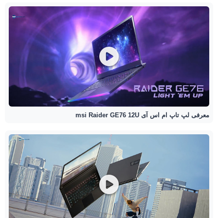
معرفی لپ تاپ ام اس آی msi Raider GE76 12U