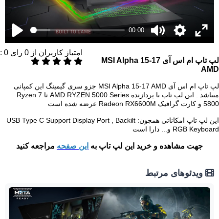
00:00
امتیاز کاربران از
0
رای
0
:
لپ تاپ ام اس آی MSI Alpha 15-17
AMD
لپ تاپ ام اس آی MSI Alpha 15-17 AMD جزو سری گیمینگ این کمپانی
میباشد . این لپ تاپ با پردازنده AMD RYZEN 5000 Series تا Ryzen 7
5800 و کارت گرافیک Radeon RX6600M عرضه شده است
این لپ تاپ امکاناتی همچون: USB Type C Support Display Port , Backilt
RGB Keyboard و... دارا است
جهت مشاهده و خرید این لپ تاپ به
این صفحه
مراجعه کنید
ویدئوهای مرتبط