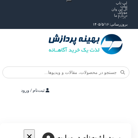
لپ تاپ
تبلت
آل این وان
موبایل
درباره ما
راهنما
بروزرسانی: ۱۴۰۵/۵/۱۶
ثبت‌نام / ورود
×