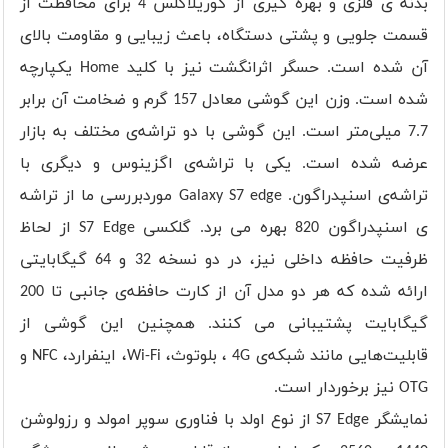
بدنه ی فلزی و بهره گیری از گوریلاگلس 4 برای محافظت از
قسمت جلویی و پشتی دستگاه، باعث زیبایی و مقاومت بالای
آن شده است. حسگر اثرانگشت نیز با کلید Home یکپارچه
شده است. وزن این گوشی معادل 157 گرم و ضخامت آن برابر
7.7 میلی‌متر است. این گوشی با دو تراشه‌ی مختلف به بازار
عرضه شده است. یکی با تراشه‌ی اگزینوس و دیگری با
تراشه‌ی اسنپدراگون. Galaxy S7 edge موردبررسی ما از تراشه
ی اسنپدراگون 820 بهره می برد. گلکسی S7 Edge از لحاظ
ظرفیت حافظه داخلی نیز، در دو نسخه 32 و 64 گیگابایتی
ارائه شده که هر دو مدل آن از کارت حافظه‌ی جانبی تا 200
گیگابایت پشتیبانی می کنند. همچنین این گوشی از
قابلیت‌هایی مانند شبکه‌ی 4G ، بلوتوث، Wi-Fi، اینفرارد، NFC و
OTG نیز برخوردار است.
نمایشگر S7 Edge از نوع اولد با فناوری سوپر امولد و رزولوشن