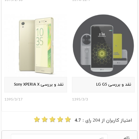
1395/2/18
1394/12/9
نقد و بررسی LG G5
نقد و بررسی Sony XPERIA X
1395/3/17
1395/3/3
امتیاز کاربران از
204
رای :
4.7
نام