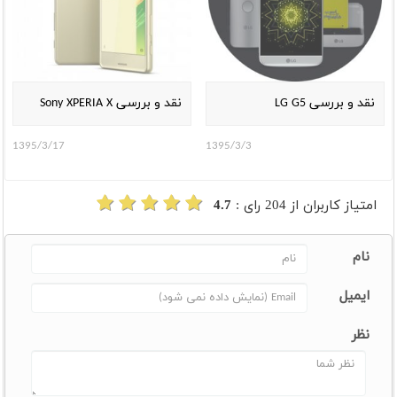
نقد و بررسی LG G5
نقد و بررسی Sony XPERIA X
1395/3/17
1395/3/3
امتیاز کاربران از
204
رای :
4.7
نام
ایمیل
نظر