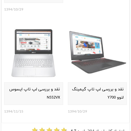
1394/10/29
نقد و بررسی لپ تاپ گیمینگ
نقد و بررسی لپ تاپ ایسوس
لنوو Y700
N552VX
1394/11/15
1394/10/29