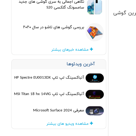
نگاهی اجمالی به سری گوشی های جدید
سامسونگ گلکسی S20
رترین گوشی
بررسی گوشی های تاشو در سال ۲۰۲۰
مشاهده خبرهای بیشتر
آخرین ویدئوها
آنباکسینگ لپ تاپ HP Spectre EU0013DX
آنباکسینگ لپ تاپ MSI Titan 18 hx 14VIG
معرفی Microsoft Surface 2024
مشاهده ویدیو های بیشتر