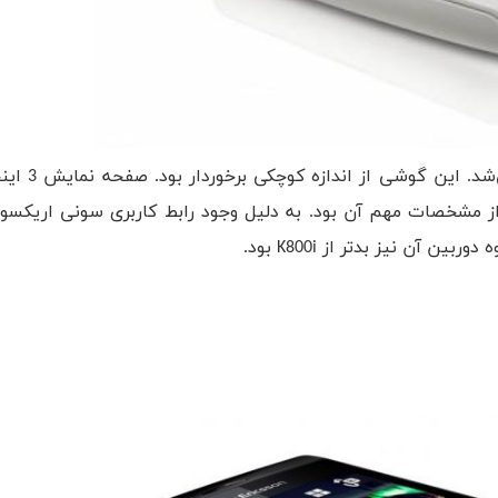
گوشی اکسپریا X8 سونی اریکسون 
یب، رابط کاربری سفارشی و سیستم عامل اندروید 1.6 از مشخصات مهم آن بود. به دلیل وجود رابط کاربری سونی 
آن نیز بدتر از K800i بود.