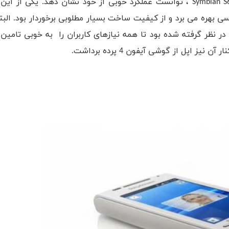
سونی در سال 2010 با عرضه موبایلهایی با سیستم عاملSymbian S60 ، توانست عملکرد خوبی از خود نشان دهد. 
Vivaz Pro بود که از صفحه نمایش 3.2 اینچی TFT لمسی بهره می برد و از کیفیت ساخت بسیار مطلوبی برخوردار بو
 نظر گرفته شده بود تا همه نیازهای کاربران را به خوبی تامین ک