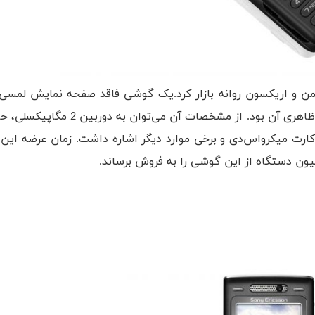
گوشی W810i را تحت برند والکمن و اریکسون روانه بازار کرد.یک گوشی فاقد صفحه نمایش لم
صفحه کلید فیزیکی که رنگ نارنجی یکی از ویژگی‌های اصلی ظاهری آن بود. از 
 حافظه تا 512 مگابایت با اسلات کارت میکرواس‌دی و برخی موارد دیگر اشاره داشت. زمان عر