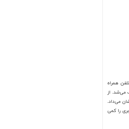
حور تولید کند. K800i را باید نخستین تلفن همراه
حسوب می‌شد. از
شان می‌داد.
کی، ناوبری را کمی