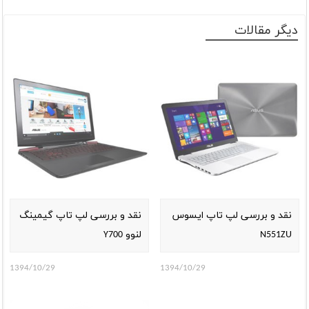
دیگر مقالات
نقد و بررسی لپ تاپ ایسوس
نقد و بررسی لپ تاپ گیمینگ
N551ZU
لنوو Y700
1394/10/29
1394/10/29