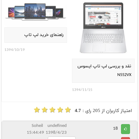
راهنمای خرید لپ تاپ
1394/10/19
نقد و بررسی لپ تاپ ایسوس
N552VX
1394/11/15
امتیاز کاربران از
205
رای :
4.7
Soheil undefined
18
1398/4/23 15:44:49