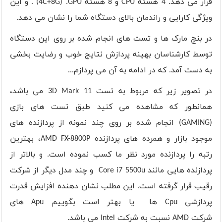
قرار می دهد. 4 هسته
CPU
و 8 هسته
GPU
. (
4C+8G
) . و این
ویژگی کارایی و راندمان بالای دستگاه شما را نشان می دهد.
در بنچ مارک ها و تست های انجام شده بر روی این دستگاه
توسط کارشناسان بهینه پردازش نتایج خوب و رضایت بخشی
به دست آمد. که در ادامه به آن می پردازم...
در تصویر زیر که مربوط به تست
3D Mark 11
می باشد،
همانطور که مشاهده می کنید طبق تست های بازی
(
GAMING
) انجام شده بر روی چند نمونه از پردازنده های
موجود بازار و همرده های پردازنده
AMD FX-8800P
، بهترین
رتبه را پردازنده مورد نظر ما کسب نموده است. و بالاتر از
پردازنده هایی مانند
Core i7 5500u
و چند مدل دیگر از شرکت
رقیب قرار گرفته است. این مطلب نشان دهنده افزایش قدرت
پردازشی
Cpu
ها یا بهتر است بگوییم
Apu
های
شرکت
AMD
نسبت به شرکت
Intel
می باشد.